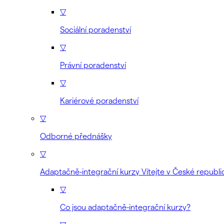
▽
Sociální poradenství
▽
Právní poradenství
▽
Kariérové poradenství
▽
Odborné přednášky
▽
Adaptačně-integrační kurzy Vítejte v České republi
▽
Co jsou adaptačně-integrační kurzy?