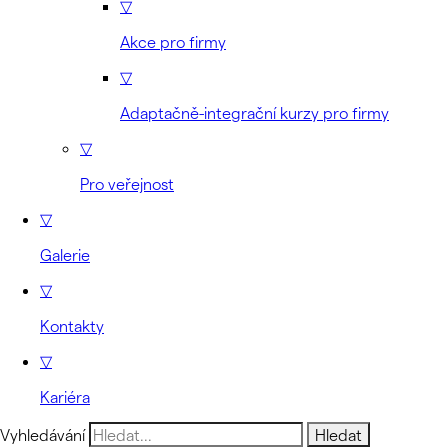
▽
Akce pro firmy
▽
Adaptačně-integrační kurzy pro firmy
▽
Pro veřejnost
▽
Galerie
▽
Kontakty
▽
Kariéra
Vyhledávání