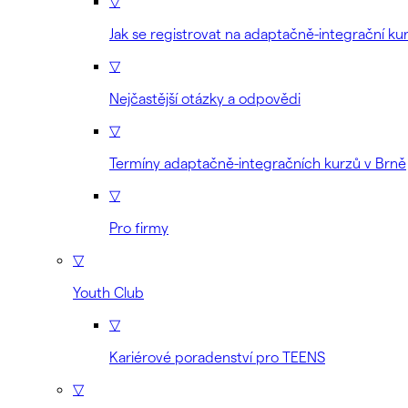
▽
Jak se registrovat na adaptačně-integrační ku
▽
Nejčastější otázky a odpovědi
▽
Termíny adaptačně-integračních kurzů v Brně
▽
Pro firmy
▽
Youth Club
▽
Kariérové poradenství pro TEENS
▽