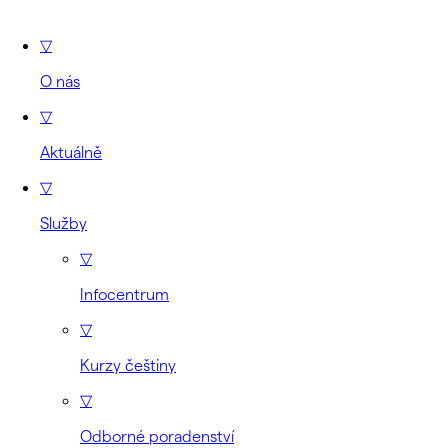
▽
O nás
▽
Aktuálně
▽
Služby
▽
Infocentrum
▽
Kurzy češtiny
▽
Odborné poradenství