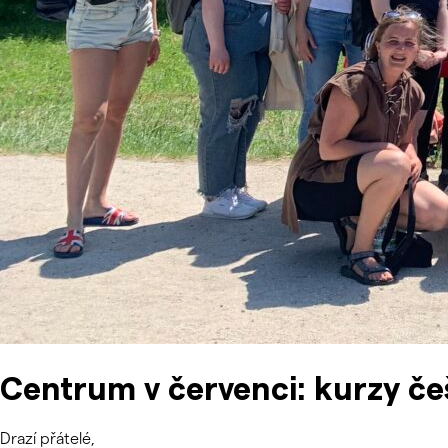
Centrum v červenci: kurzy češ
Drazí přátelé,