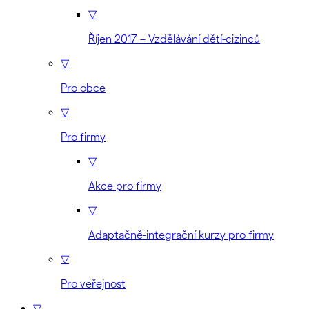
▽
Říjen 2017 – Vzdělávání dětí-cizinců
▽
Pro obce
▽
Pro firmy
▽
Akce pro firmy
▽
Adaptačně-integrační kurzy pro firmy
▽
Pro veřejnost
▽