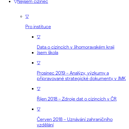
▽
Nejsem cizinec
▽
Pro instituce
▽
Data o cizincích v Jihomoravském kraji
Jsem škola
▽
Prosinec 2019 – Analýzy, výzkumy a
připravované strategické dokumenty v JMK
▽
Říjen 2018 – Zdroje dat o cizincích v ČR
▽
Červen 2018 – Uznávání zahraničního
vzdělání