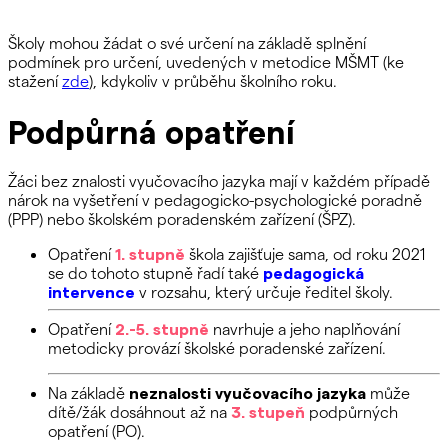
Školy mohou žádat o své určení na základě splnění
podmínek pro určení, uvedených v metodice MŠMT (ke
stažení
zde
), kdykoliv v průběhu školního roku.
Podpůrná opatření
Žáci bez znalosti vyučovacího jazyka mají v každém případě
nárok na vyšetření v pedagogicko-psychologické poradně
(PPP) nebo školském poradenském zařízení (ŠPZ).
Opatření
1. stupně
škola zajišťuje sama, od roku 2021
se do tohoto stupně řadí také
pedagogická
intervence
v rozsahu, který určuje ředitel školy.
Opatření
2.-5. stupně
navrhuje a jeho naplňování
metodicky provází školské poradenské zařízení.
Na základě
neznalosti vyučovacího jazyka
může
dítě/žák dosáhnout až na
3. stupeň
podpůrných
opatření (PO).