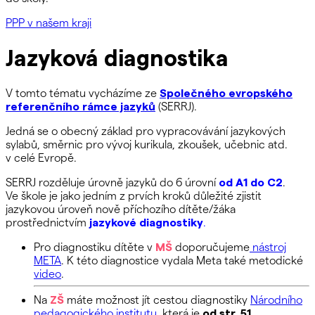
PPP v našem kraji
Jazyková diagnostika
V tomto tématu vycházíme ze
Společného evropského
referenčního rámce jazyků
(SERRJ).
Jedná se o obecný základ pro vypracovávání jazykových
sylabů, směrnic pro vývoj kurikula, zkoušek, učebnic atd.
v celé Evropě.
SERRJ rozděluje úrovně jazyků do 6 úrovní
od A1 do C2
.
Ve škole je jako jedním z prvích kroků důležité zjistit
jazykovou úroveň nově příchozího dítěte/žáka
prostřednictvím
jazykové diagnostiky
.
Pro diagnostiku dítěte v
MŠ
doporučujeme
nástroj
META
. K této diagnostice vydala Meta také metodické
video
.
Na
ZŠ
máte možnost jít cestou diagnostiky
Národního
pedagogického institutu
, která je
od str. 51