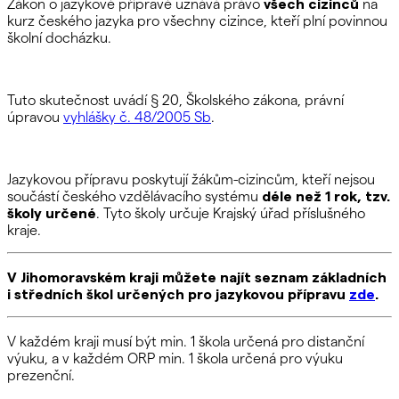
Zákon o jazykové přípravě
uznává právo
všech cizinců
na
kurz českého jazyka p
ro všechny cizince, kteří plní povinnou
školní docházku.
Tuto skutečnost uvádí § 20, Školského zákona, právní
úpravou
vyhlášky č. 48/2005 Sb
.
Jazykovou přípravu poskytují žákům-cizincům, kteří nejsou
součástí českého vzdělávacího systému
déle než 1 rok, tzv.
školy určené
. Tyto školy určuje Krajský úřad příslušného
kraje.
V Jihomoravském kraji můžete najít seznam základních
i středních škol určených pro jazykovou přípravu
zde
.
V každém kraji musí být min. 1 škola určená pro distanční
výuku, a v každém ORP min. 1 škola určená pro výuku
prezenční.