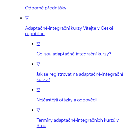
Odborné přednášky
▽
Adaptačně-integrační kurzy Vítejte v České
republice
▽
Co jsou adaptačně-integrační kurzy?
▽
Jak se registrovat na adaptačně-integrační
kurzy?
▽
Nejčastější otázky a odpovědi
▽
Termíny adaptačně-integračních kurzů v
Brně