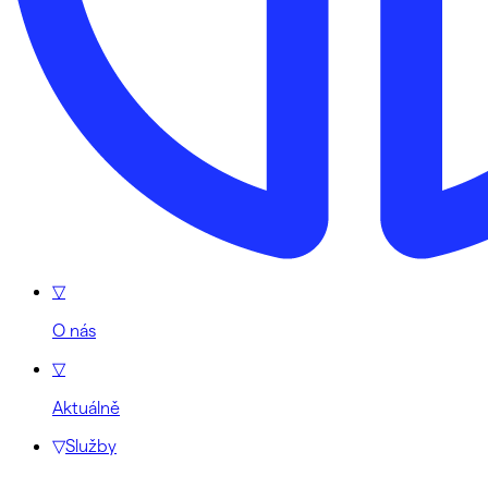
▽
O nás
▽
Aktuálně
▽
Služby