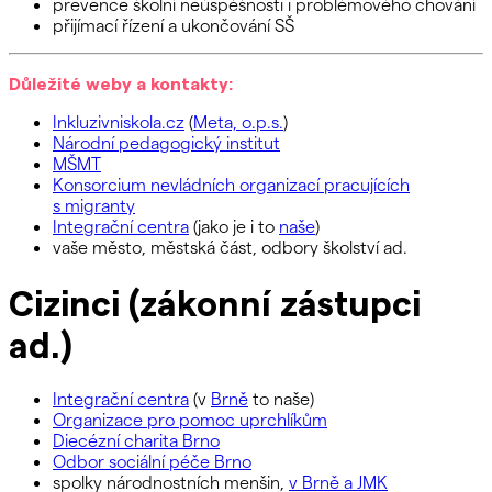
prevence školní neúspěšnosti i problémového chování
přijímací řízení a ukončování SŠ
Důležité weby a kontakty:
Inkluzivniskola.cz
(
Meta, o.p.s.
)
Národní pedagogický institut
MŠMT
Konsorcium nevládních organizací pracujících
s migranty
Integrační centra
(jako je i to
naše
)
vaše město, městská část, odbory školství ad.
Cizinci (zákonní zástupci
ad.)
Integrační centra
(v
Brně
to naše)
Organizace pro pomoc uprchlíkům
Diecézní charita Brno
Odbor sociální péče Brno
spolky národnostních menšin,
v Brně a JMK