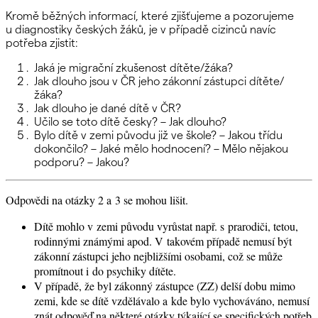
Kromě běžných informací, které zjišťujeme a pozorujeme
u diagnostiky českých žáků, je v případě cizinců navíc
potřeba zjistit:
Jaká je migrační zkušenost dítěte/žáka?
Jak dlouho jsou v ČR jeho zákonní zástupci dítěte/
žáka?
Jak dlouho je dané dítě v ČR?
Učilo se toto dítě česky? – Jak dlouho?
Bylo dítě v zemi původu již ve škole? – Jakou třídu
dokončilo? – Jaké mělo hodnocení? – Mělo nějakou
podporu? – Jakou?
Odpovědi na otázky 2 a 3 se mohou lišit.
Dítě mohlo v zemi původu vyrůstat např. s prarodiči, tetou,
rodinnými známými apod. V takovém případě nemusí být
zákonní zástupci jeho nejbližšími osobami, což se může
promítnout i do psychiky dítěte.
V případě, že byl zákonný zástupce (ZZ) delší dobu mimo
zemi, kde se dítě vzdělávalo a kde bylo vychováváno, nemusí
znát odpověď na některé otázky týkající se specifických potřeb