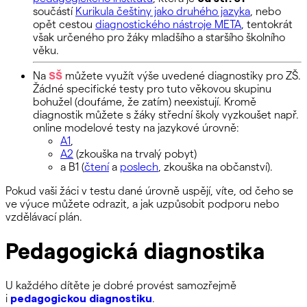
součástí
Kurikula češtiny jako druhého jazyka
, nebo
opět cestou
diagnostického nástroje META
, tentokrát
však určeného pro žáky mladšího a staršího školního
věku.
Na
SŠ
můžete využít výše uvedené diagnostiky pro ZŠ.
Žádné specifické testy pro tuto věkovou skupinu
bohužel (doufáme, že zatím) neexistují. Kromě
diagnostik můžete s žáky střední školy vyzkoušet např.
online modelové testy na jazykové úrovně:
A1
,
A2
(zkouška na trvalý pobyt)
a B1 (
čtení
a
poslech
, zkouška na občanství).
Pokud vaši žáci v testu dané úrovně uspějí, víte, od čeho se
ve výuce můžete odrazit, a jak uzpůsobit podporu nebo
vzdělávací plán.
Pedagogická diagnostika
U každého dítěte je dobré provést samozřejmě
i
pedagogickou
diagnostiku
.