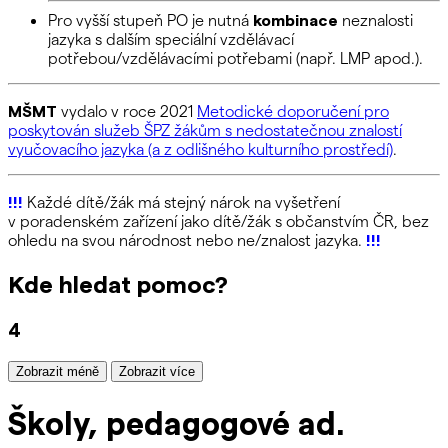
Pro vyšší stupeň PO je nutná
kombinace
neznalosti
jazyka s dalším speciální vzdělávací
potřebou/vzdělávacími potřebami (např. LMP apod.).
MŠMT
vydalo v roce 2021
Metodické doporučení pro
poskytován služeb ŠPZ žákům s nedostatečnou znalostí
vyučovacího jazyka (a z odlišného kulturního prostředí)
.
!!!
Každé dítě/žák má stejný nárok na vyšetření
v poradenském zařízení jako dítě/žák s občanstvím ČR, bez
ohledu na svou národnost nebo ne/znalost jazyka.
!!!
Kde hledat pomoc?
4
Zobrazit méně
Zobrazit více
Školy, pedagogové ad.