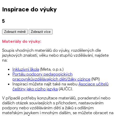
Inspirace do výuky
5
Zobrazit méně
Zobrazit více
Materiály do výuky:
Soupis vhodných materiálů do výuky, rozdělených dle
jazykových znalostí, věku nebo stupňů vzdělávání, najdete
na:
Inkluzivní škola
(Meta, o.p.s.)
Portálu podpory pedagogických
pracovníků
vzdělávajících děti/žáky cizince
(NPI)
Inspiraci můžete najít také na webu
Asociace učitelů
češtiny jako cizího jazyka
(AUČCJ.
V případě potřeby konzultace materiálů, poradenství nebo
dalších otázek souvisejících s příchodem, nastavováním
podpory nebo vzděláváním dětí a žáků s odlišným
mateřským jazykem i mnohým dalším, se můžete obracet na