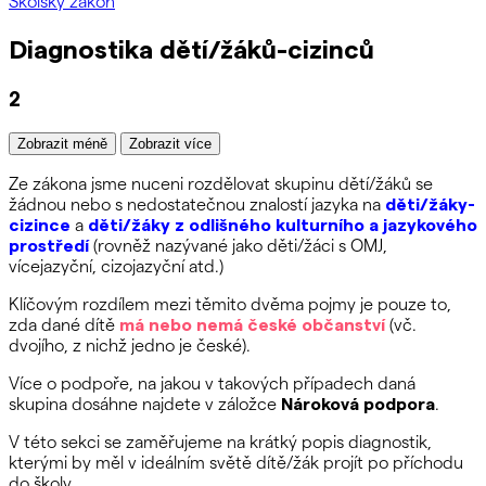
Školský zákon
Diagnostika dětí/žáků-cizinců
2
Zobrazit méně
Zobrazit více
Ze zákona jsme nuceni rozdělovat skupinu dětí/žáků se
žádnou nebo s nedostatečnou znalostí jazyka na
děti/žáky-
cizince
a
děti/žáky z odlišného kulturního a jazykového
prostředí
(rovněž nazývané jako děti/žáci s OMJ,
vícejazyční, cizojazyční atd.)
Klíčovým rozdílem mezi těmito dvěma pojmy je pouze to,
zda dané dítě
má nebo nemá české občanství
(vč.
dvojího, z nichž jedno je české).
Více o podpoře, na jakou v takových případech daná
skupina dosáhne najdete v záložce
Nároková podpora
.
V této sekci se zaměřujeme na krátký popis diagnostik,
kterými by měl v ideálním světě dítě/žák projít po příchodu
do školy.