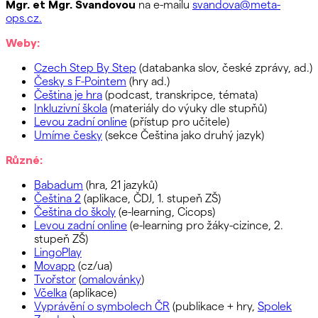
Mgr. et Mgr. Švandovou
na e-mailu
svandova@meta-
ops.cz.
Weby:
Czech Step By Step
(databanka slov, české zprávy, ad.)
Česky s F-Pointem
(hry ad.)
Čeština je hra
(podcast, transkripce, témata)
Inkluzivní škola
(materiály do výuky dle stupňů)
Levou zadní online
(přístup pro učitele)
Umíme česky
(sekce Čeština jako druhý jazyk)
Různé:
Babadum
(hra, 21 jazyků)
Čeština 2
(aplikace, ČDJ, 1. stupeň ZŠ)
Čeština do školy
(e-learning, Cicops)
Levou zadní online
(e-learning pro žáky-cizince, 2.
stupeň ZŠ)
LingoPlay
Movapp
(cz/ua)
Tvořstor
(
omalovánky
)
Včelka
(aplikace)
Vyprávění o symbolech ČR
(publikace + hry,
Spolek