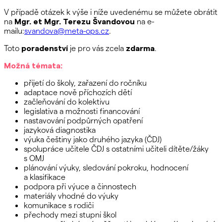
V případě otázek k výše i níže uvedenému se můžete obrátit
na
Mgr. et Mgr. Terezu Švandovou
na e-
mailu:
svandova@meta-ops.cz
.
Toto
poradenství
je pro vás zcela
zdarma
.
Možná témata:
přijetí do školy, zařazení do ročníku
adaptace nově příchozích dětí
začleňování do kolektivu
legislativa a možnosti financování
nastavování podpůrných opatření
jazyková diagnostika
výuka češtiny jako druhého jazyka (ČDJ)
spolupráce učitele ČDJ s ostatními učiteli dítěte/žáky
s OMJ
plánování výuky, sledování pokroku, hodnocení
a klasifikace
podpora při výuce a činnostech
materiály vhodné do výuky
komunikace s rodiči
přechody mezi stupni škol