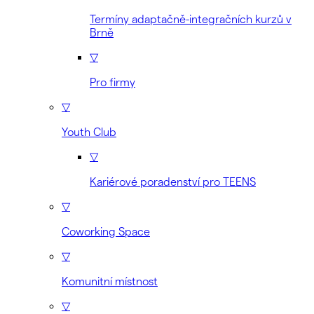
Termíny adaptačně-integračních kurzů v
Brně
▽
Pro firmy
▽
Youth Club
▽
Kariérové poradenství pro TEENS
▽
Coworking Space
▽
Komunitní místnost
▽