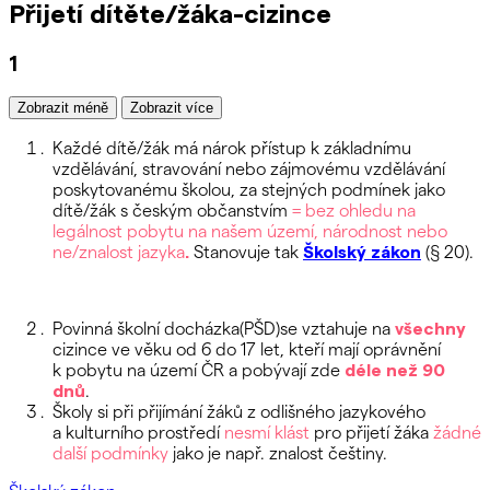
Přijetí dítěte/žáka-cizince
1
Zobrazit méně
Zobrazit více
Každé dítě/žák má nárok přístup k základnímu
vzdělávání, stravování nebo zájmovému vzdělávání
poskytovanému školou, za stejných podmínek jako
dítě/žák s českým občanstvím
=
bez ohledu na
legálnost pobytu na našem území, národnost nebo
ne/znalost jazyka
.
Stanovuje tak
Školský zákon
(§ 20).
Povinná školní docházka(PŠD)se vztahuje na
všechny
cizince ve věku od 6 do 17 let, kteří mají oprávnění
k pobytu na území ČR a pobývají zde
déle než 90
dnů
.
Školy si při přijímání žáků z odlišného jazykového
a kulturního prostředí
nesmí
klást
pro přijetí žáka
žádné
další podmínky
jako je např. znalost češtiny.