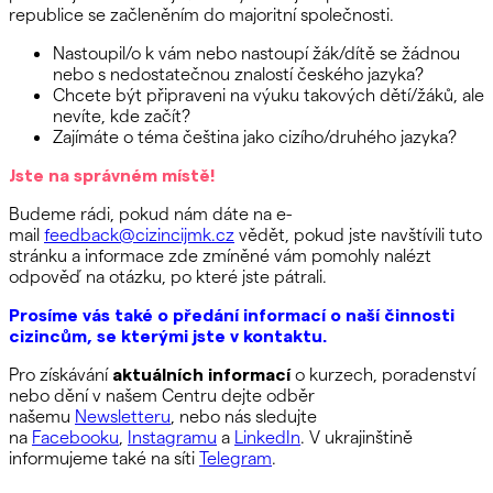
republice se začleněním do majoritní společnosti.
Nastoupil/o k vám nebo nastoupí žák/dítě se žádnou
nebo s nedostatečnou znalostí českého jazyka?
Chcete být připraveni na výuku takových dětí/žáků, ale
nevíte, kde začít?
Zajímáte o téma čeština jako cizího/druhého jazyka?
Jste na správném místě!
Budeme rádi, pokud nám dáte na e-
mail
feedback@cizincijmk.cz
vědět, pokud jste navštívili tuto
stránku a informace zde zmíněné vám pomohly nalézt
odpověď na otázku, po které jste pátrali.
Prosíme vás také o předání informací o naší činnosti
cizincům, se kterými jste v kontaktu.
Pro získávání
aktuálních informací
o kurzech, poradenství
nebo dění v našem Centru dejte odběr
našemu
Newsletteru
, nebo nás sledujte
na
Facebooku
,
Instagramu
a
LinkedIn
. V ukrajinštině
informujeme také na síti
Telegram
.