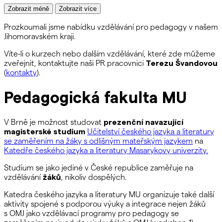
Zobrazit méně
Zobrazit více
Prozkoumali jsme nabídku vzdělávání pro pedagogy v našem
Jihomoravském kraji.
Víte-li o kurzech nebo dalším vzdělávání, které zde můžeme
zveřejnit, kontaktujte naši PR pracovnici
Terezu Švandovou
(
kontakty
).
Pedagogická fakulta MU
V Brně je možnost studovat
prezenční navazující
magisterské studium
Učitelství českého jazyka a literatury
se zaměřením na žáky s odlišným mateřským jazykem
na
Katedře českého jazyka a literatury Masarykovy univerzity.
Studium se jako jediné v České republice zaměřuje na
vzdělávání
žáků
, nikoliv dospělých.
Katedra českého jazyka a literatury MU organizuje také další
aktivity spojené s podporou výuky a integrace nejen žáků
s OMJ jako vzdělávací programy pro pedagogy se