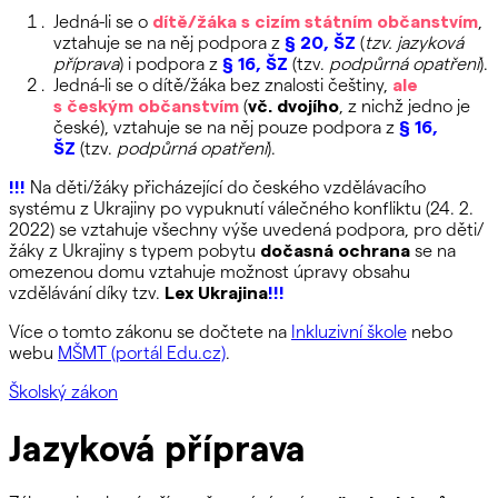
Jedná-li se o
dítě/žáka s cizím státním občanstvím
,
vztahuje se na něj podpora z
§ 20, ŠZ
(
tzv. jazyková
příprava
) i podpora z
§ 16, ŠZ
(tzv.
podpůrná opatření
).
Jedná-li se o dítě/žáka
bez znalosti češtiny
,
ale
s českým občanstvím
(
vč. dvojího
, z nichž jedno je
české), vztahuje se na něj pouze podpora z
§ 16,
ŠZ
(tzv.
podpůrná opatření
).
!
!
!
Na děti/žáky přicházející do českého vzdělávacího
systému z Ukrajiny po vypuknutí válečného konfliktu (24. 2.
2022) se vztahuje všechny výše uvedená podpora, pro děti/
žáky z Ukrajiny s typem pobytu
dočasná ochrana
se na
omezenou domu vztahuje možnost úpravy obsahu
vzdělávání díky tzv.
Lex Ukrajina
!
!
!
Více o tomto zákonu se dočtete na
Inkluzivní škole
nebo
webu
MŠMT (portál Edu.cz)
.
Školský zákon
Jazyková příprava