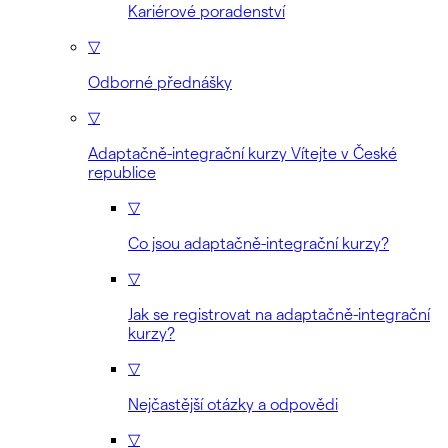
Kariérové poradenství
▽
Odborné přednášky
▽
Adaptačně-integrační kurzy Vítejte v České
republice
▽
Co jsou adaptačně-integrační kurzy?
▽
Jak se registrovat na adaptačně-integrační
kurzy?
▽
Nejčastější otázky a odpovědi
▽