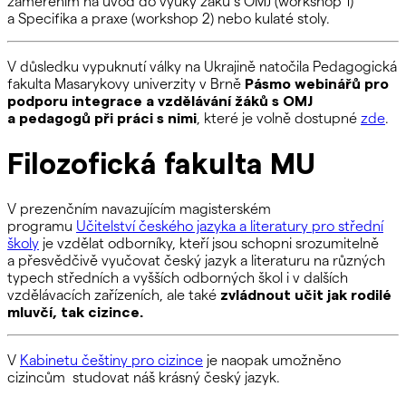
zaměřením na úvod do výuky žáků s OMJ (workshop 1)
a Specifika a praxe (workshop 2) nebo kulaté stoly.
V důsledku vypuknutí války na Ukrajině natočila Pedagogická
fakulta Masarykovy univerzity v Brně
Pásmo webinářů pro
podporu integrace a vzdělávání žáků s OMJ
a pedagogů při práci s nimi
, které je volně dostupné
zde
.
Filozofická fakulta MU
V prezenčním navazujícím magisterském
programu
Učitelství českého jazyka a literatury pro střední
školy
je vzdělat odborníky,
kteří jsou schopni srozumitelně
a přesvědčivě vyučovat český jazyk a literaturu na různých
typech středních a vyšších odborných škol i v dalších
vzdělávacích zařízeních, ale také
z
vládnout učit jak rodilé
mluvčí, tak cizince.
V
Kabinetu češtiny pro cizince
je naopak umožněno
cizincům studovat náš krásný český jazyk.