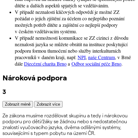
dítěte a dalších aspektů spjatých se vzděláváním.
V případě neznalosti klíčových odpovědí je možné ZZ
požádat o jejich zjištění za účelem co nejlepšího poznání
možných potřeb dítěte a zajištění co nejlepší podpory
v českém vzdělávacím systému.
V případě nemožnosti komunikace se ZZ cizinci z důvodu
neznalosti jazyka se můžete obrátit na instituce poskytující
podporu formou tlumočení nebo služby interkulturních
pracovníků v daném kraji, např.
NPI
,
naše Centrum
, v Brně
dále
Diecézní charita Brno
a
Odbor sociální péče Brno
.
Nároková podpora
3
Zobrazit méně
Zobrazit více
Ze zákona musíme rozdělovat skupinu a tedy i nárokovou
podporu pro děti/žáky se žádnou nebo s nedostatečnou
znalostí vyučovacího jazyka, dvěma odlišnými systémy,
souvisejícími s typem pobytu na území ČR.