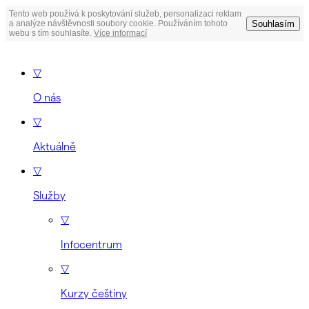
Tento web používá k poskytování služeb, personalizaci reklam
Souhlasím
a analýze návštěvnosti soubory cookie. Používáním tohoto
webu s tím souhlasíte.
Více informací
▽
O nás
▽
Aktuálně
▽
Služby
▽
Infocentrum
▽
Kurzy češtiny