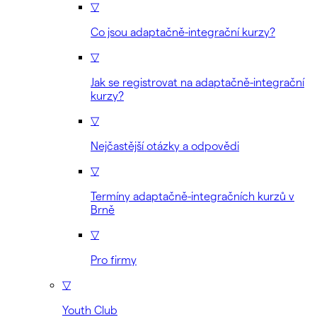
▽
Co jsou adaptačně-integrační kurzy?
▽
Jak se registrovat na adaptačně-integrační
kurzy?
▽
Nejčastější otázky a odpovědi
▽
Termíny adaptačně-integračních kurzů v
Brně
▽
Pro firmy
▽
Youth Club