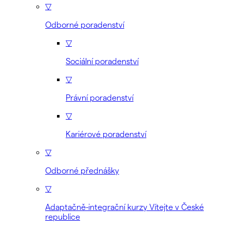
▽
Odborné poradenství
▽
Sociální poradenství
▽
Právní poradenství
▽
Kariérové poradenství
▽
Odborné přednášky
▽
Adaptačně-integrační kurzy Vítejte v České
republice