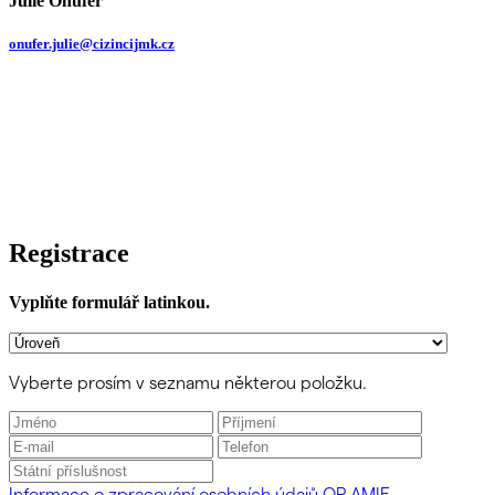
Julie Onufer
onufer.julie@cizincijmk.cz
Registrace
Vyplňte formulář latinkou.
Vyberte prosím v seznamu některou položku.
Informace o zpracování osobních údajů OP AMIF