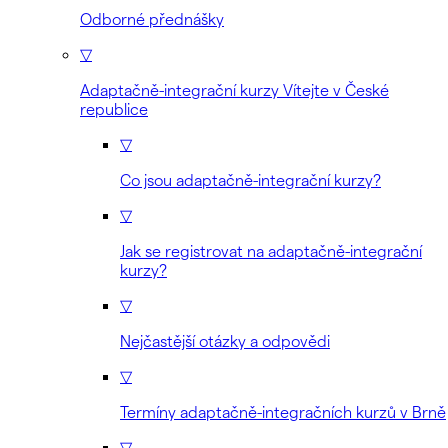
Odborné přednášky
▽
Adaptačně-integrační kurzy Vítejte v České
republice
▽
Co jsou adaptačně-integrační kurzy?
▽
Jak se registrovat na adaptačně-integrační
kurzy?
▽
Nejčastější otázky a odpovědi
▽
Termíny adaptačně-integračních kurzů v Brně
▽