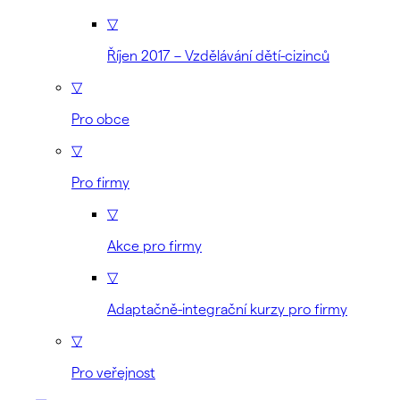
▽
Říjen 2017 – Vzdělávání dětí-cizinců
▽
Pro obce
▽
Pro firmy
▽
Akce pro firmy
▽
Adaptačně-integrační kurzy pro firmy
▽
Pro veřejnost