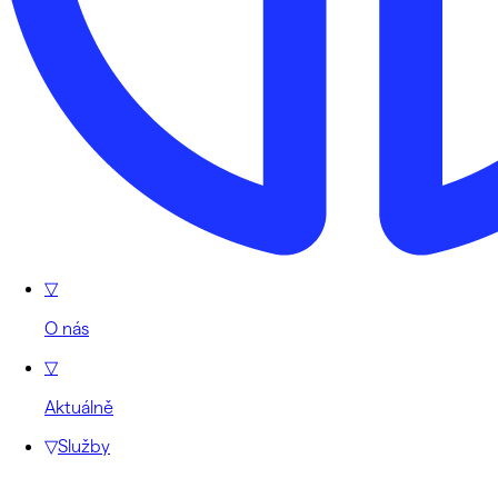
▽
O nás
▽
Aktuálně
▽
Služby