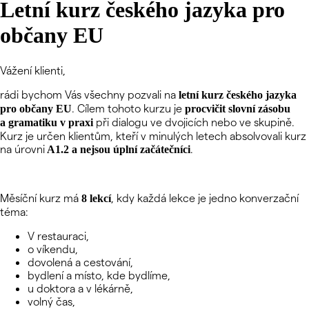
Letní kurz českého jazyka pro
občany EU
Vážení klienti,
rádi bychom Vás všechny pozvali na
letní kurz českého jazyka
.
Cílem tohoto kurzu je
pro občany EU
procvičit slovní zásobu
při dialogu ve dvojicích nebo ve skupině.
a gramatiku v praxi
Kurz je určen klientům, kteří v minulých letech absolvovali kurz
na úrovni
.
A1.2 a nejsou úplní začátečníci
Měsíční kurz má
, kdy každá lekce je jedno konverzační
8 lekcí
téma:
V restauraci,
o víkendu,
dovolená a cestování,
bydlení a místo, kde bydlíme,
u doktora a v lékárně,
volný čas,