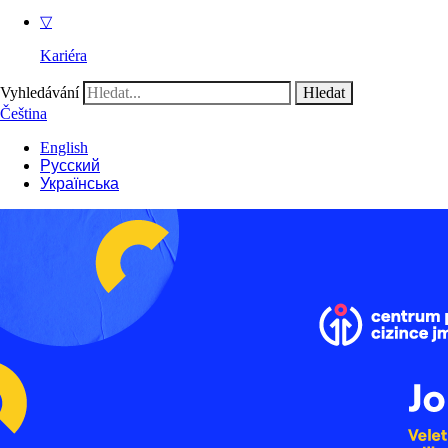
▽
Kariéra
Vyhledávání
Čeština
English
Русский
Українська