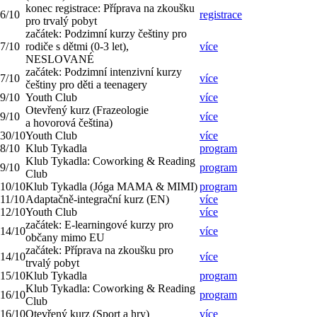
konec registrace: Příprava na zkoušku
6/10
registrace
pro trvalý pobyt
začátek: Podzimní kurzy češtiny pro
7/10
rodiče s dětmi (0-3 let),
více
NESLOVANÉ
začátek: Podzimní intenzivní kurzy
7/10
více
češtiny pro děti a teenagery
9/10
Youth Club
více
Otevřený kurz (Frazeologie
9/10
více
a hovorová čeština)
30/10
Youth Club
více
8/10
Klub Tykadla
program
Klub Tykadla: Coworking & Reading
9/10
program
Club
10/10
Klub Tykadla (Jóga MAMA & MIMI)
program
11/10
Adaptačně-integrační kurz (EN)
více
12/10
Youth Club
více
začátek: E-learningové kurzy pro
14/10
více
občany mimo EU
začátek: Příprava na zkoušku pro
14/10
více
trvalý pobyt
15/10
Klub Tykadla
program
Klub Tykadla: Coworking & Reading
16/10
program
Club
16/10
Otevřený kurz (Sport a hry)
více