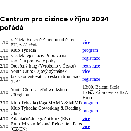
Centrum pro cizince v říjnu 2024
pořádá
začátek: Kurzy češtiny pro občany
1/10
více
EU, začátečníci
1/10
Klub Tykadla
program
začátek registrace: Příprava na
2/10
registrace
zkoušku pro trvalý pobyt
2/10
Otevřený kurz (Vyrobeno v Česku)
registrace
2/10
Youth Club: Čajový dýchánek
více
Jak se orientovat na českém trhu práce
3/10
registrace
(UA)
13:00, Baletní škola
Youth Club: taneční workshop
3/10
Baláž, Zábrdovická 827,
s Reginou
Brno
3/10
Klub Tykadla (Jóga MAMA & MIMI)
program
Klub Tykadla: Coworking & Reading
3/10
program
Club
4/10
Adaptačně-integrační kurz (EN)
více
Brno Jobspin Job and Relocation Fairs
5/10
více
(CZ/EN)