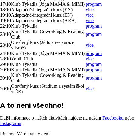
17/10
Klub Tykadla (Jóga MAMA & MIMI)
program
18/10
Adaptačně-integrační kurz (EN)
více
19/10
Adaptačně-integrační kurz (EN)
více
19/10
Adaptačně-integrační kurz (ARA)
více
22/10
Klub Tykadla
program
Klub Tykadla: Coworking & Reading
23/10
program
Club
Otevřený kurz (Jídlo a restaurace
23/10
více
v Brně)
24/10
Klub Tykadla (Jóga MAMA & MIMI)
program
28/10
Youth Club
více
29/10
Klub Tykadla
program
30/10
Klub Tykadla (Jóga MAMA & MIMI)
program
Klub Tykadla: Coworking & Reading
30/10
program
Club
Otevřený kurz (Studium a systém škol
30/10
více
v ČR)
A to není všechno!
Další informace o našich aktivitách najdete na našem
Facebooku
nebo
Instagramu
.
Přejeme Vám krásný den!