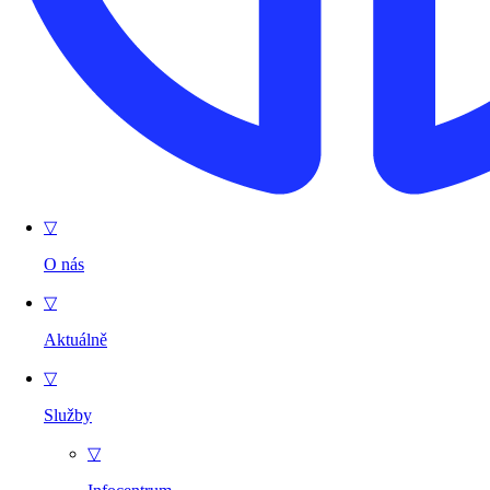
▽
O nás
▽
Aktuálně
▽
Služby
▽