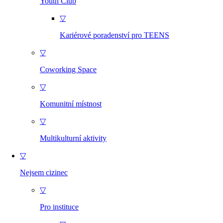
Youth Club
▽
Kariérové poradenství pro TEENS
▽
Coworking Space
▽
Komunitní místnost
▽
Multikulturní aktivity
▽
Nejsem cizinec
▽
Pro instituce