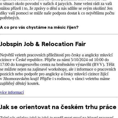
o situaci okolo povodní v našich 4 jazycích. Jsme velmi rádi za vaši
stálou přízeň i to, že zprávy o dění u nás sdílíte se svým okolím! Jen
díky vaší pomoci se může naše podpora dostat k co největšímu počtu
potřebných.
A co pro vás chystáme na měsíc říjen?
Jobspin Job & Relocation Fair
Největší veletrh pracovních příležitostí pro česky a anglicky mluvící
cizince v České republice. Přijďte za námi 5/10/2024 od 10:00 do
17:00 do kongresového centra na brněnském výstavišti (BVV). Těšit
se můžete nejen na zajímavé workshopy, ale i informace o pracovních
pozicích nebo podpoře pro anglicky a česky mluvící cizince žijící
v Jihomoravském kraji! Přijďte i s rodinou, v rámci veletrhu máme
zajištěný dětský koutek.
více informací
Jak se orientovat na českém trhu práce
Trápí vás otázky: jaký je jaký je rozdíl mezi prací na hlavní pracovní