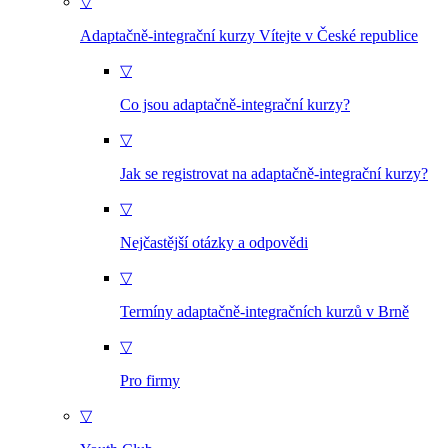
▽
Adaptačně-integrační kurzy Vítejte v České republice
▽
Co jsou adaptačně-integrační kurzy?
▽
Jak se registrovat na adaptačně-integrační kurzy?
▽
Nejčastější otázky a odpovědi
▽
Termíny adaptačně-integračních kurzů v Brně
▽
Pro firmy
▽