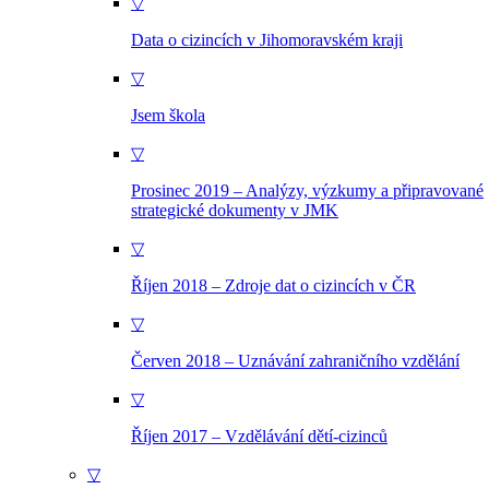
▽
Data o cizincích v Jihomoravském kraji
▽
Jsem škola
▽
Prosinec 2019 – Analýzy, výzkumy a připravované
strategické dokumenty v JMK
▽
Říjen 2018 – Zdroje dat o cizincích v ČR
▽
Červen 2018 – Uznávání zahraničního vzdělání
▽
Říjen 2017 – Vzdělávání dětí-cizinců
▽