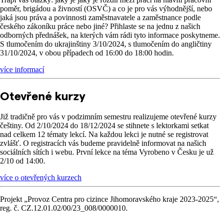
poměr, brigádou a živností (OSVČ) a co je pro vás výhodnější, nebo
jaká jsou práva a povinnosti zaměstnavatele a zaměstnance podle
českého zákoníku práce nebo jiné? Přihlaste se na jednu z našich
odborných přednášek, na kterých vám rádi tyto informace poskytneme.
S tlumočením do ukrajinštiny 3/10/2024, s tlumočením do angličtiny
31/10/2024, v obou případech od 16:00 do 18:00 hodin.
více informací
Otevřené kurzy
Již tradičně pro vás v podzimním semestru realizujeme otevřené kurzy
češtiny. Od 2/10/2024 do 18/12/2024 se stihnete s lektorkami setkat
nad celkem 12 tématy lekcí. Na každou lekci je nutné se registrovat
zvlášť. O registracích vás budeme pravidelně informovat na našich
sociálních sítích i webu. První lekce na téma Vyrobeno v Česku je už
2/10 od 14:00.
více o otevřených kurzech
Projekt „Provoz Centra pro cizince Jihomoravského kraje 2023-2025“,
reg. č. CZ.12.01.02/00/23_008/0000010.