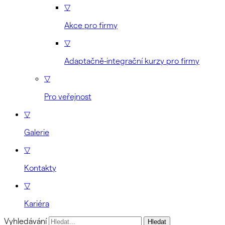
▽
Akce pro firmy
▽
Adaptačně-integrační kurzy pro firmy
▽
Pro veřejnost
▽
Galerie
▽
Kontakty
▽
Kariéra
Vyhledávání