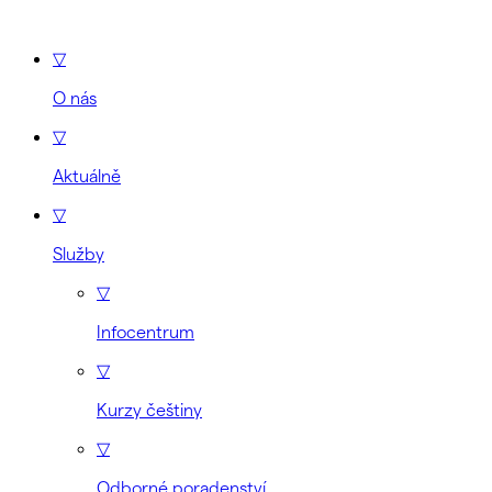
▽
O nás
▽
Aktuálně
▽
Služby
▽
Infocentrum
▽
Kurzy češtiny
▽
Odborné poradenství