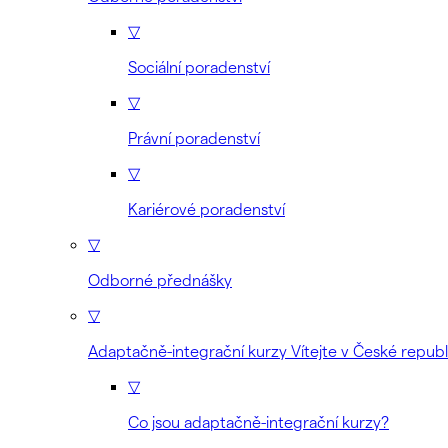
▽
Sociální poradenství
▽
Právní poradenství
▽
Kariérové poradenství
▽
Odborné přednášky
▽
Adaptačně-integrační kurzy Vítejte v České republ
▽
Co jsou adaptačně-integrační kurzy?