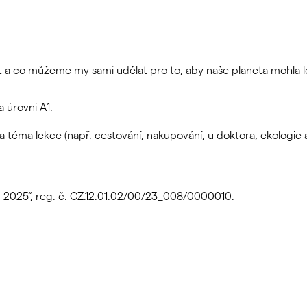
ovat a co můžeme my sami udělat pro to, aby naše planeta mohla 
 úrovni A1.
 téma lekce (např. cestování, nakupování, u doktora, ekologie a
.
3-2025“, reg. č. CZ.12.01.02/00/23_008/0000010.