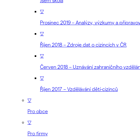
Jsem škola
▽
Prosinec 2019 – Analýzy, výzkumy a připrav
▽
Říjen 2018 – Zdroje dat o cizincích v ČR
▽
Červen 2018 – Uznávání zahraničního vzdělán
▽
Říjen 2017 – Vzdělávání dětí-cizinců
▽
Pro obce
▽
Pro firmy