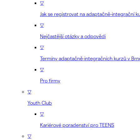
▽
Jak se registrovat na adaptačně-integrační k
▽
Nejčastější otázky a odpovědi
▽
Termíny adaptačně-integračních kurzů v Brn
▽
Pro firmy
▽
Youth Club
▽
Kariérové poradenství pro TEENS
▽