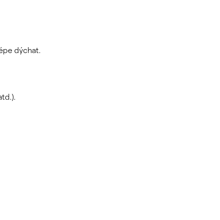
lépe dýchat.
td.).