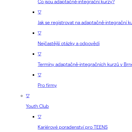
Co jsou adaptačně-integrační kurzy?
▽
Jak se registrovat na adaptačně-integrační k
▽
Nejčastější otázky a odpovědi
▽
Termíny adaptačně-integračních kurzů v Brn
▽
Pro firmy
▽
Youth Club
▽
Kariérové poradenství pro TEENS