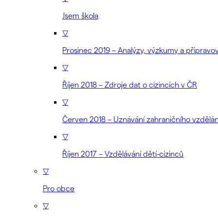
Jsem škola
▽
Prosinec 2019 – Analýzy, výzkumy a připrav
▽
Říjen 2018 – Zdroje dat o cizincích v ČR
▽
Červen 2018 – Uznávání zahraničního vzdělán
▽
Říjen 2017 – Vzdělávání dětí-cizinců
▽
Pro obce
▽