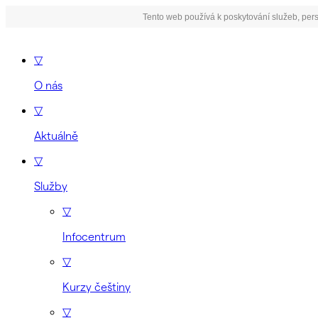
Tento web používá k poskytování služeb, pers
▽
O nás
▽
Aktuálně
▽
Služby
▽
Infocentrum
▽
Kurzy češtiny
▽