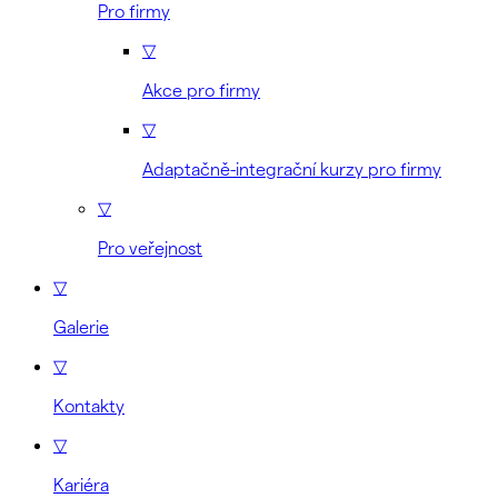
Pro firmy
▽
Akce pro firmy
▽
Adaptačně-integrační kurzy pro firmy
▽
Pro veřejnost
▽
Galerie
▽
Kontakty
▽
Kariéra