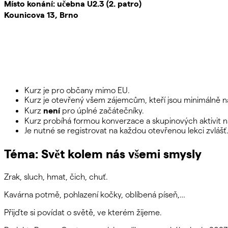
Místo konání:
učebna U2.3 (2. patro)
Kounicova 13, Brno
Kurz je pro občany mimo EU.
Kurz je otevřený všem zájemcům, kteří jsou minimálně na
není
Kurz
pro úplné začátečníky.
Kurz probíhá formou konverzace a skupinových aktivit na
Je nutné se registrovat na každou otevřenou lekci zvlášť
Téma: Svět kolem nás všemi smysly
Zrak, sluch, hmat, čich, chuť.
Kavárna potmě, pohlazení kočky, oblíbená píseň,…
Přijďte si povídat o světě, ve kterém žijeme.