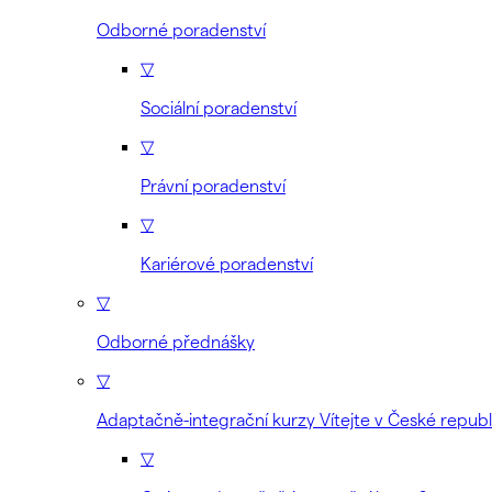
Odborné poradenství
▽
Sociální poradenství
▽
Právní poradenství
▽
Kariérové poradenství
▽
Odborné přednášky
▽
Adaptačně-integrační kurzy Vítejte v České republ
▽