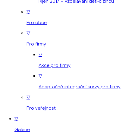
Říjen 2017 – Vzdělávání dětí-cizinců
▽
Pro obce
▽
Pro firmy
▽
Akce pro firmy
▽
Adaptačně-integrační kurzy pro firmy
▽
Pro veřejnost
▽
Galerie