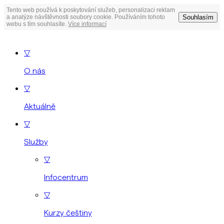
Tento web používá k poskytování služeb, personalizaci reklam
Souhlasím
a analýze návštěvnosti soubory cookie. Používáním tohoto
webu s tím souhlasíte.
Více informací
▽
O nás
▽
Aktuálně
▽
Služby
▽
Infocentrum
▽
Kurzy češtiny