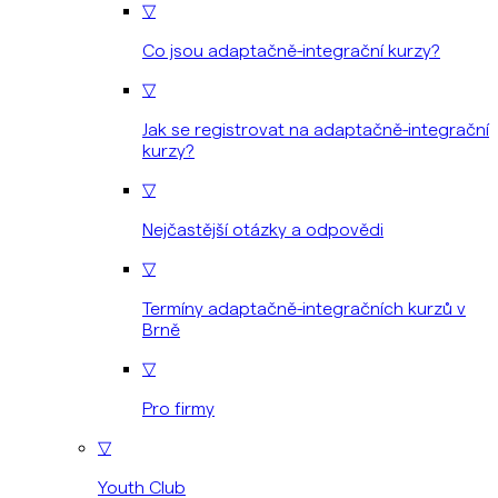
▽
Co jsou adaptačně-integrační kurzy?
▽
Jak se registrovat na adaptačně-integrační
kurzy?
▽
Nejčastější otázky a odpovědi
▽
Termíny adaptačně-integračních kurzů v
Brně
▽
Pro firmy
▽
Youth Club