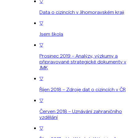
▽
Data o cizincích v Jihomoravském kraji
▽
Jsem škola
▽
Prosinec 2019 – Analýzy, výzkumy a
připravované strategické dokumenty v
JMK
▽
Říjen 2018 – Zdroje dat o cizincích v ČR
▽
Červen 2018 – Uznávání zahraničního
vzdělání
▽