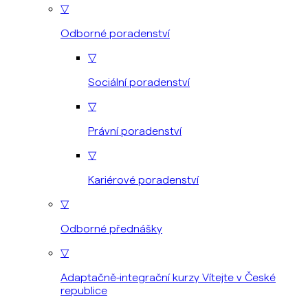
▽
Odborné poradenství
▽
Sociální poradenství
▽
Právní poradenství
▽
Kariérové poradenství
▽
Odborné přednášky
▽
Adaptačně-integrační kurzy Vítejte v České
republice