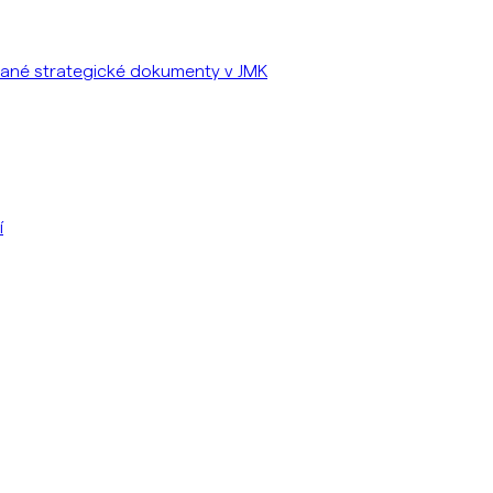
vané strategické dokumenty v JMK
í