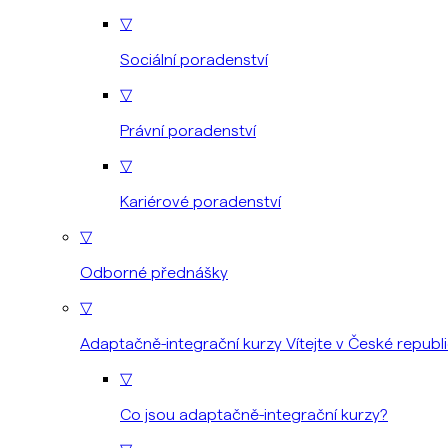
▽
Sociální poradenství
▽
Právní poradenství
▽
Kariérové poradenství
▽
Odborné přednášky
▽
Adaptačně-integrační kurzy Vítejte v České republ
▽
Co jsou adaptačně-integrační kurzy?