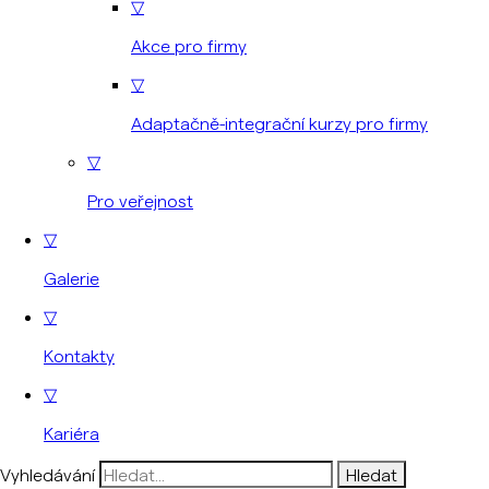
▽
Akce pro firmy
▽
Adaptačně-integrační kurzy pro firmy
▽
Pro veřejnost
▽
Galerie
▽
Kontakty
▽
Kariéra
Vyhledávání