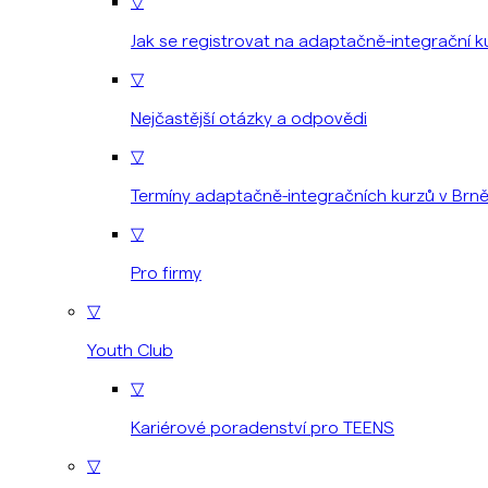
▽
Jak se registrovat na adaptačně-integrační k
▽
Nejčastější otázky a odpovědi
▽
Termíny adaptačně-integračních kurzů v Brn
▽
Pro firmy
▽
Youth Club
▽
Kariérové poradenství pro TEENS
▽