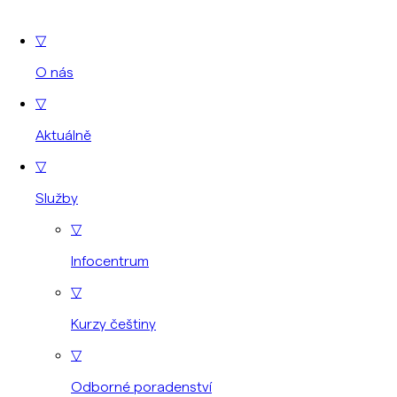
▽
O nás
▽
Aktuálně
▽
Služby
▽
Infocentrum
▽
Kurzy češtiny
▽
Odborné poradenství