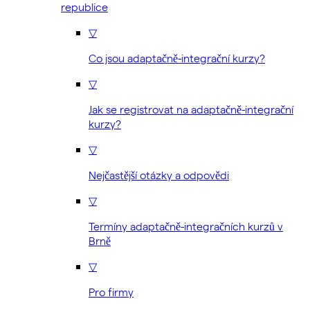
republice
▽
Co jsou adaptačně-integrační kurzy?
▽
Jak se registrovat na adaptačně-integrační
kurzy?
▽
Nejčastější otázky a odpovědi
▽
Termíny adaptačně-integračních kurzů v
Brně
▽
Pro firmy