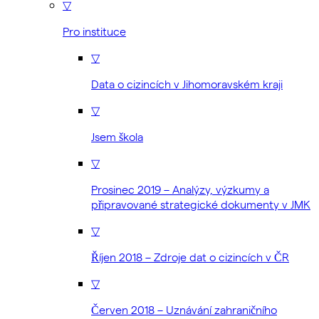
▽
Pro instituce
▽
Data o cizincích v Jihomoravském kraji
▽
Jsem škola
▽
Prosinec 2019 – Analýzy, výzkumy a
připravované strategické dokumenty v JMK
▽
Říjen 2018 – Zdroje dat o cizincích v ČR
▽
Červen 2018 – Uznávání zahraničního