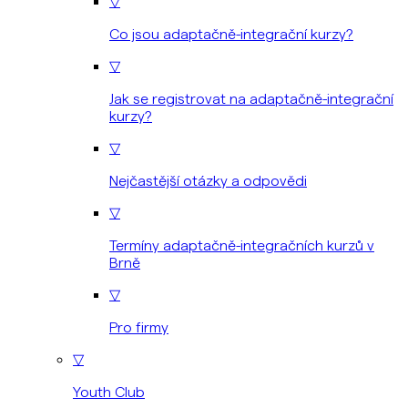
▽
Co jsou adaptačně-integrační kurzy?
▽
Jak se registrovat na adaptačně-integrační
kurzy?
▽
Nejčastější otázky a odpovědi
▽
Termíny adaptačně-integračních kurzů v
Brně
▽
Pro firmy
▽
Youth Club