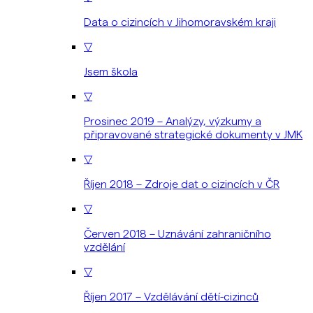
Data o cizincích v Jihomoravském kraji
▽
Jsem škola
▽
Prosinec 2019 – Analýzy, výzkumy a
připravované strategické dokumenty v JMK
▽
Říjen 2018 – Zdroje dat o cizincích v ČR
▽
Červen 2018 – Uznávání zahraničního
vzdělání
▽
Říjen 2017 – Vzdělávání dětí-cizinců