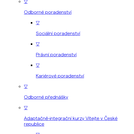
▽
Odborné poradenství
▽
Sociální poradenství
▽
Právní poradenství
▽
Kariérové poradenství
▽
Odborné přednášky
▽
Adaptačně-integrační kurzy Vítejte v České
republice