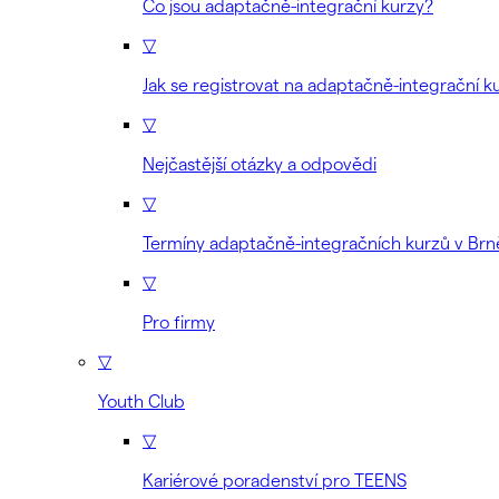
Co jsou adaptačně-integrační kurzy?
▽
Jak se registrovat na adaptačně-integrační k
▽
Nejčastější otázky a odpovědi
▽
Termíny adaptačně-integračních kurzů v Brn
▽
Pro firmy
▽
Youth Club
▽
Kariérové poradenství pro TEENS