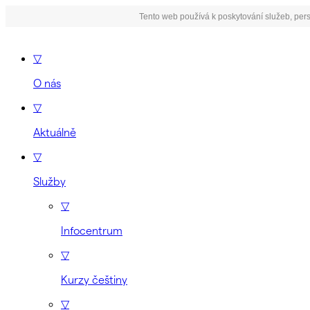
Tento web používá k poskytování služeb, pers
▽
O nás
▽
Aktuálně
▽
Služby
▽
Infocentrum
▽
Kurzy češtiny
▽