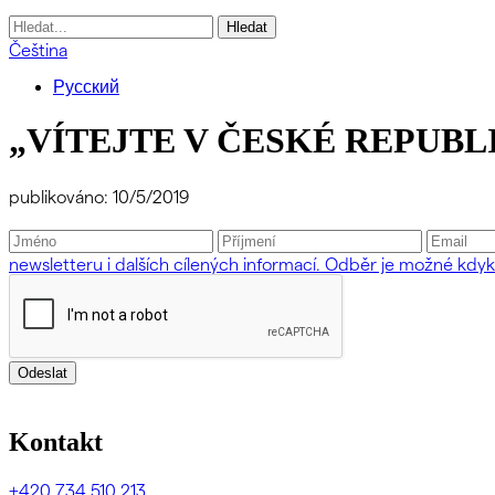
Vyhledávání
Čeština
Русский
„VÍTEJTE V ČESKÉ REPUBLIC
publikováno: 10/5/2019
newsletteru i dalších cílených informací. Odběr je možné kdyko
Odeslat
Kontakt
+420
734 510 213