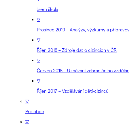
Jsem škola
▽
Prosinec 2019 – Analýzy, výzkumy a připrav
▽
Říjen 2018 – Zdroje dat o cizincích v ČR
▽
Červen 2018 – Uznávání zahraničního vzdělán
▽
Říjen 2017 – Vzdělávání dětí-cizinců
▽
Pro obce
▽