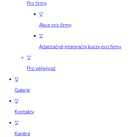
Pro firmy
▽
Akce pro firmy
▽
Adaptačně-integrační kurzy pro firmy
▽
Pro veřejnost
▽
Galerie
▽
Kontakty
▽
Kariéra