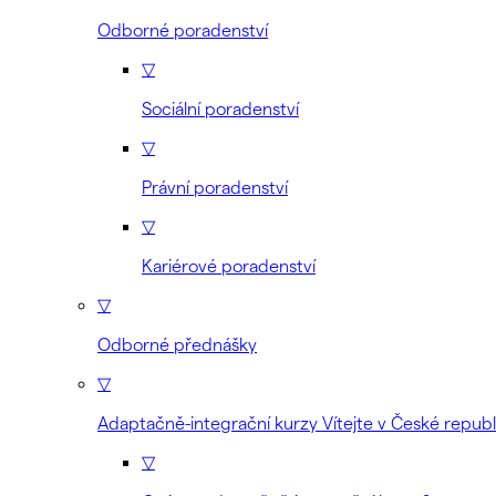
Odborné poradenství
▽
Sociální poradenství
▽
Právní poradenství
▽
Kariérové poradenství
▽
Odborné přednášky
▽
Adaptačně-integrační kurzy Vítejte v České republ
▽