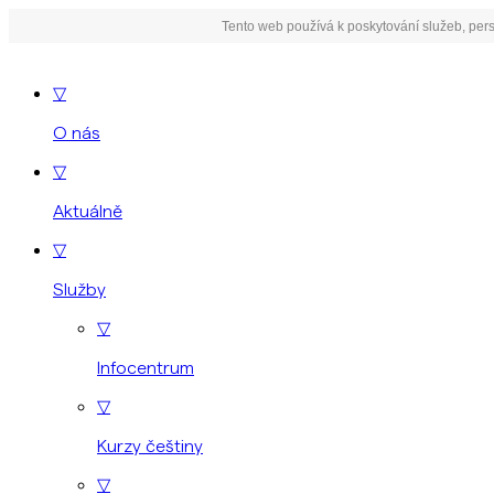
Tento web používá k poskytování služeb, pers
▽
O nás
▽
Aktuálně
▽
Služby
▽
Infocentrum
▽
Kurzy češtiny
▽