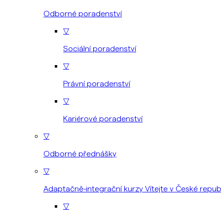
Odborné poradenství
▽
Sociální poradenství
▽
Právní poradenství
▽
Kariérové poradenství
▽
Odborné přednášky
▽
Adaptačně-integrační kurzy Vítejte v České repub
▽