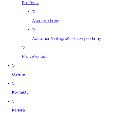
Pro firmy
▽
Akce pro firmy
▽
Adaptačně-integrační kurzy pro firmy
▽
Pro veřejnost
▽
Galerie
▽
Kontakty
▽
Kariéra