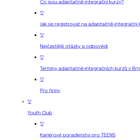
Co jsou adaptačně-integrační kurzy?
▽
Jak se registrovat na adaptačně-integrační 
▽
Nejčastější otázky a odpovědi
▽
Termíny adaptačně-integračních kurzů v Br
▽
Pro firmy
▽
Youth Club
▽
Kariérové poradenství pro TEENS