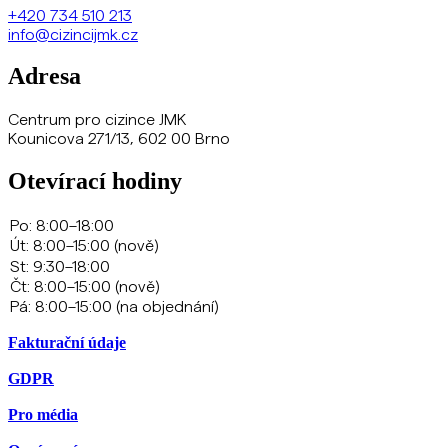
+420
734 510 213
info@cizincijmk.cz
Adresa
Centrum pro cizince JMK
Kounicova 271/13, 602 00 Brno
Otevírací hodiny
Fakturační údaje
GDPR
Pro média