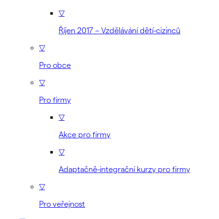
▽
Říjen 2017 – Vzdělávání dětí-cizinců
▽
Pro obce
▽
Pro firmy
▽
Akce pro firmy
▽
Adaptačně-integrační kurzy pro firmy
▽
Pro veřejnost