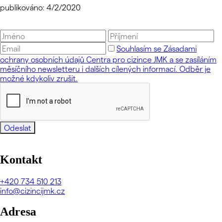
publikováno: 4/2/2020
Souhlasím se Zásadami
ochrany osobních údajů Centra pro cizince JMK a se zasíláním
měsíčního newsletteru i dalších cílených informací. Odběr je
možné kdykoliv zrušit.
Odeslat
Kontakt
+420
734 510 213
info@cizincijmk.cz
Adresa