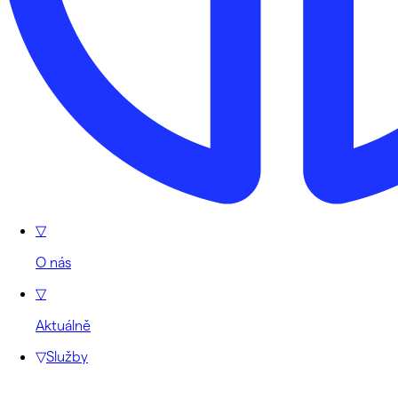
▽
O nás
▽
Aktuálně
▽
Služby