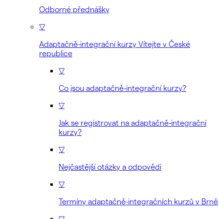
Odborné přednášky
▽
Adaptačně-integrační kurzy Vítejte v České
republice
▽
Co jsou adaptačně-integrační kurzy?
▽
Jak se registrovat na adaptačně-integrační
kurzy?
▽
Nejčastější otázky a odpovědi
▽
Termíny adaptačně-integračních kurzů v Brně
▽