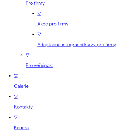
Pro firmy
▽
Akce pro firmy
▽
Adaptačně-integrační kurzy pro firmy
▽
Pro veřejnost
▽
Galerie
▽
Kontakty
▽
Kariéra