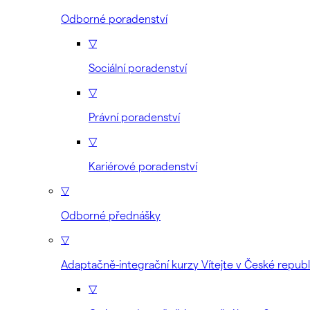
Odborné poradenství
▽
Sociální poradenství
▽
Právní poradenství
▽
Kariérové poradenství
▽
Odborné přednášky
▽
Adaptačně-integrační kurzy Vítejte v České republ
▽