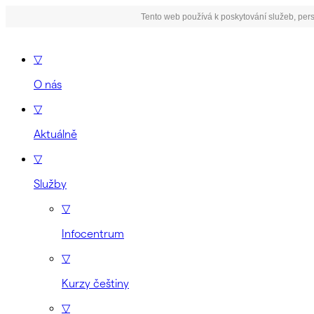
Tento web používá k poskytování služeb, pers
▽
O nás
▽
Aktuálně
▽
Služby
▽
Infocentrum
▽
Kurzy češtiny
▽