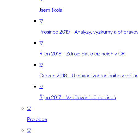
Jsem škola
▽
Prosinec 2019 – Analýzy, výzkumy a připrav
▽
Říjen 2018 – Zdroje dat o cizincích v ČR
▽
Červen 2018 – Uznávání zahraničního vzdělán
▽
Říjen 2017 – Vzdělávání dětí-cizinců
▽
Pro obce
▽