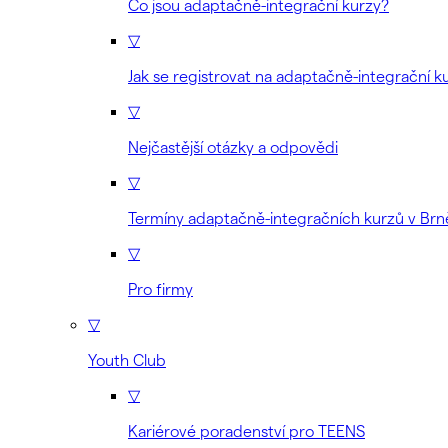
Co jsou adaptačně-integrační kurzy?
▽
Jak se registrovat na adaptačně-integrační k
▽
Nejčastější otázky a odpovědi
▽
Termíny adaptačně-integračních kurzů v Brn
▽
Pro firmy
▽
Youth Club
▽
Kariérové poradenství pro TEENS