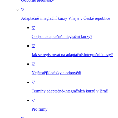
Odborné přednášky
▽
Adaptačně-integrační kurzy Vítejte v České republice
▽
Co jsou adaptačně-integrační kurzy?
▽
Jak se registrovat na adaptačně-integrační kurzy?
▽
Nejčastější otázky a odpovědi
▽
Termíny adaptačně-integračních kurzů v Brně
▽
Pro firmy