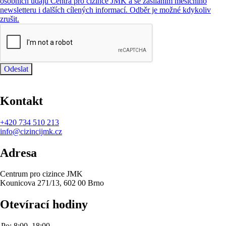
osobních údajů Centra pro cizince JMK a se zasíláním měsíčního
newsletteru i dalších cílených informací. Odběr je možné kdykoliv
zrušit.
Odeslat
Kontakt
+420
734 510 213
info@cizincijmk.cz
Adresa
Centrum pro cizince JMK
Kounicova 271/13, 602 00 Brno
Otevírací hodiny