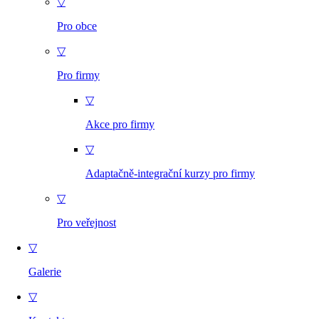
▽
Pro obce
▽
Pro firmy
▽
Akce pro firmy
▽
Adaptačně-integrační kurzy pro firmy
▽
Pro veřejnost
▽
Galerie
▽