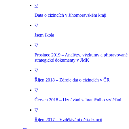
▽
Data o cizincích v Jihomoravském kraji
▽
Jsem škola
▽
Prosinec 2019 – Analýzy, výzkumy a připravované
strategické dokumenty v JMK
▽
Říjen 2018 – Zdroje dat o cizincích v ČR
▽
Červen 2018 – Uznávání zahraničního vzdělání
▽
Říjen 2017 – Vzdělávání dětí-cizinců