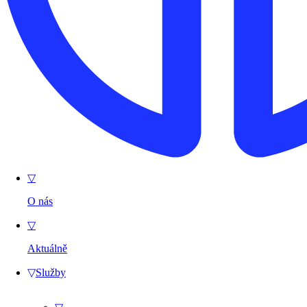
▽
O nás
▽
Aktuálně
▽
Služby