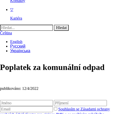
Kontakty
▽
Kariéra
Vyhledávání
Čeština
English
Русский
Українська
Poplatek za komunální odpad
publikováno: 12/4/2022
Souhlasím se Zásadami ochrany