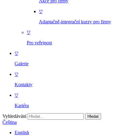
Akce pro firmy
▽
Adaptačně-integrační kurzy pro firmy
▽
Pro veřejnost
▽
Galerie
▽
Kontakty
▽
Kariéra
Vyhledávání
Čeština
English