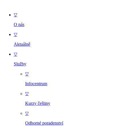
▽
O nás
▽
Aktuálně
▽
Služby
▽
Infocentrum
▽
Kurzy češtiny
▽
Odborné poradenství