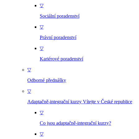
▽
Sociální poradenství
▽
Právní poradenství
▽
Kariérové poradenství
▽
Odborné přednášky
▽
Adaptačně-integrační kurzy Vítejte v České republice
▽
Co jsou adaptačně-integrační kurzy?
▽