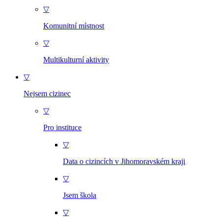
▽
Komunitní místnost
▽
Multikulturní aktivity
▽
Nejsem cizinec
▽
Pro instituce
▽
Data o cizincích v Jihomoravském kraji
▽
Jsem škola
▽