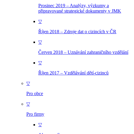
Prosinec 2019 – Analýzy, výzkumy a
připravované strategické dokumenty v JMK
▽
Říjen 2018 – Zdroje dat o cizincích v ČR
▽
Červen 2018 – Uznávání zahraničního vzdělání
▽
Říjen 2017 – Vzdělávání dětí-cizinců
▽
Pro obce
▽
Pro firmy
▽