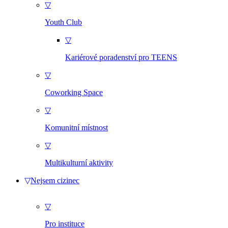
▽
Youth Club
▽
Kariérové poradenství pro TEENS
▽
Coworking Space
▽
Komunitní místnost
▽
Multikulturní aktivity
▽
Nejsem cizinec
▽
Pro instituce