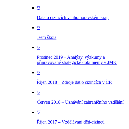
▽
Data o cizincích v Jihomoravském kraji
▽
Jsem škola
▽
Prosinec 2019 – Analýzy, výzkumy a
připravované strategické dokumenty v JMK
▽
Říjen 2018 – Zdroje dat o cizincích v ČR
▽
Červen 2018 – Uznávání zahraničního vzdělání
▽
Říjen 2017 – Vzdělávání dětí-cizinců