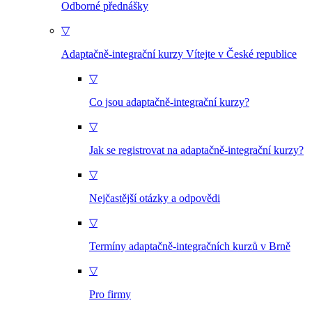
Odborné přednášky
▽
Adaptačně-integrační kurzy Vítejte v České republice
▽
Co jsou adaptačně-integrační kurzy?
▽
Jak se registrovat na adaptačně-integrační kurzy?
▽
Nejčastější otázky a odpovědi
▽
Termíny adaptačně-integračních kurzů v Brně
▽
Pro firmy