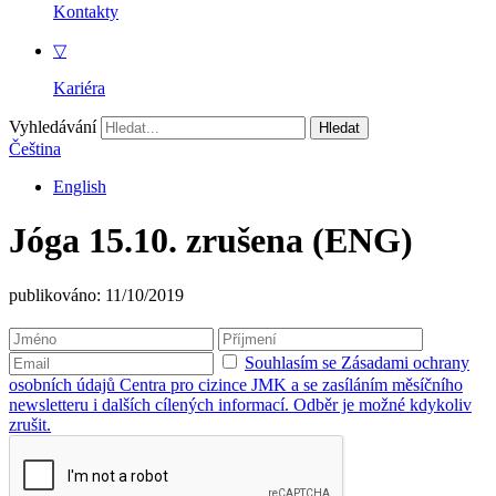
Kontakty
▽
Kariéra
Vyhledávání
Čeština
English
Jóga 15.10. zrušena (ENG)
publikováno: 11/10/2019
Souhlasím se Zásadami ochrany
osobních údajů Centra pro cizince JMK a se zasíláním měsíčního
newsletteru i dalších cílených informací. Odběr je možné kdykoliv
zrušit.