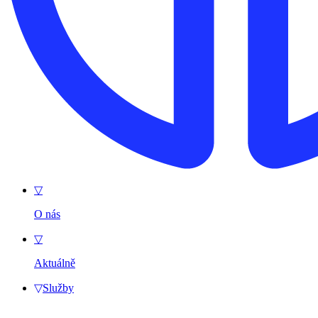
▽
O nás
▽
Aktuálně
▽
Služby