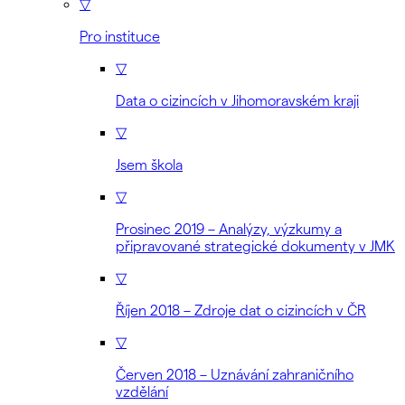
▽
Pro instituce
▽
Data o cizincích v Jihomoravském kraji
▽
Jsem škola
▽
Prosinec 2019 – Analýzy, výzkumy a
připravované strategické dokumenty v JMK
▽
Říjen 2018 – Zdroje dat o cizincích v ČR
▽
Červen 2018 – Uznávání zahraničního
vzdělání