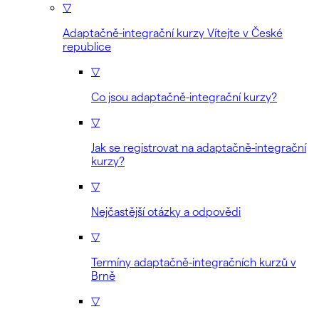
▽
Adaptačně-integrační kurzy Vítejte v České
republice
▽
Co jsou adaptačně-integrační kurzy?
▽
Jak se registrovat na adaptačně-integrační
kurzy?
▽
Nejčastější otázky a odpovědi
▽
Termíny adaptačně-integračních kurzů v
Brně
▽