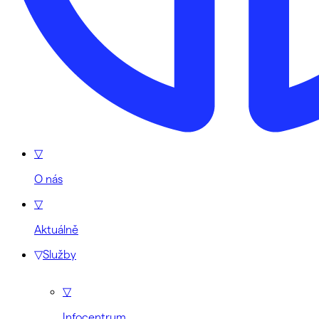
▽
O nás
▽
Aktuálně
▽
Služby
▽
Infocentrum