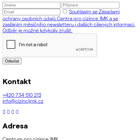
Souhlasím se Zásadami
ochrany osobních údajů Centra pro cizince JMK a se
zasíláním měsíčního newsletteru i dalších cílených informací.
Odběr je možné kdykoliv zrušit.
Odeslat
Kontakt
+420
734 510 213
info@cizincijmk.cz
Adresa
Centrum pro cizince JMK