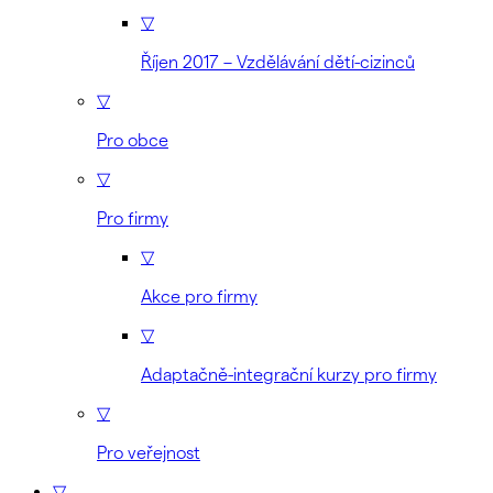
▽
Říjen 2017 – Vzdělávání dětí-cizinců
▽
Pro obce
▽
Pro firmy
▽
Akce pro firmy
▽
Adaptačně-integrační kurzy pro firmy
▽
Pro veřejnost
▽