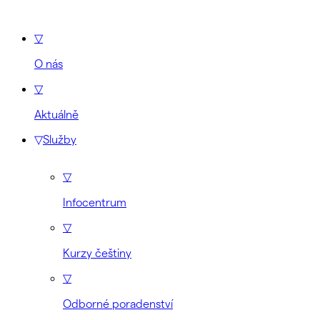
▽
O nás
▽
Aktuálně
▽
Služby
▽
Infocentrum
▽
Kurzy češtiny
▽
Odborné poradenství