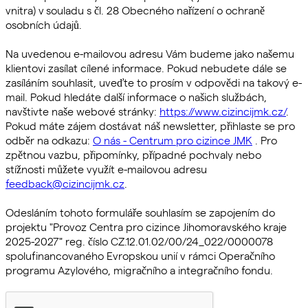
vnitra) v souladu s čl. 28 Obecného nařízení o ochraně
osobních údajů.
Na uvedenou e-mailovou adresu Vám budeme jako našemu
klientovi zasílat cílené informace. Pokud nebudete dále se
zasíláním souhlasit, uveďte to prosím v odpovědi na takový e-
mail. Pokud hledáte další informace o našich službách,
navštivte naše webové stránky:
https://www.cizincijmk.cz/
.
Pokud máte zájem dostávat náš newsletter, přihlaste se pro
odběr na odkazu:
O nás - Centrum pro cizince JMK
. Pro
zpětnou vazbu, připomínky, případné pochvaly nebo
stížnosti můžete využít e-mailovou adresu
feedback@cizincijmk.cz
.
Odesláním tohoto formuláře souhlasím se zapojením do
projektu "Provoz Centra pro cizince Jihomoravského kraje
2025-2027" reg. číslo CZ.12.01.02/00/24_022/0000078
spolufinancovaného Evropskou unií v rámci Operačního
programu Azylového, migračního a integračního fondu.