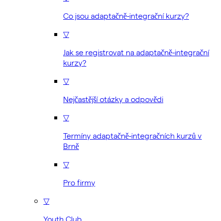
Co jsou adaptačně-integrační kurzy?
▽
Jak se registrovat na adaptačně-integrační
kurzy?
▽
Nejčastější otázky a odpovědi
▽
Termíny adaptačně-integračních kurzů v
Brně
▽
Pro firmy
▽
Youth Club