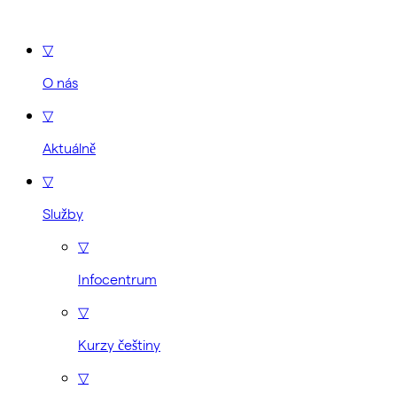
▽
O nás
▽
Aktuálně
▽
Služby
▽
Infocentrum
▽
Kurzy češtiny
▽