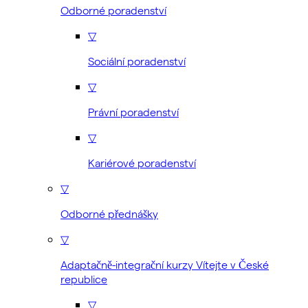
Odborné poradenství
▽
Sociální poradenství
▽
Právní poradenství
▽
Kariérové poradenství
▽
Odborné přednášky
▽
Adaptačně-integrační kurzy Vítejte v České
republice
▽