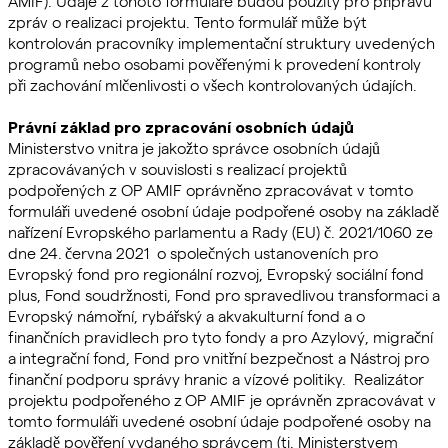
AMIF). Údaje z tohoto formuláře budou použity pro přípravu
zpráv o realizaci projektu. Tento formulář může být
kontrolován pracovníky implementační struktury uvedených
programů nebo osobami pověřenými k provedení kontroly
při zachování mlčenlivosti o všech kontrolovaných údajích.
Právní základ pro zpracování osobních údajů
Ministerstvo vnitra je jakožto správce osobních údajů
zpracovávaných v souvislosti s realizací projektů
podpořených z OP AMIF oprávněno zpracovávat v tomto
formuláři uvedené osobní údaje podpořené osoby na základě
nařízení Evropského parlamentu a Rady (EU) č. 2021/1060 ze
dne 24. června 2021 o společných ustanoveních pro
Evropský fond pro regionální rozvoj, Evropský sociální fond
plus, Fond soudržnosti, Fond pro spravedlivou transformaci a
Evropský námořní, rybářský a akvakulturní fond a o
finančních pravidlech pro tyto fondy a pro Azylový, migrační
a integrační fond, Fond pro vnitřní bezpečnost a Nástroj pro
finanční podporu správy hranic a vízové politiky. Realizátor
projektu podpořeného z OP AMIF je oprávněn zpracovávat v
tomto formuláři uvedené osobní údaje podpořené osoby na
základě pověření vydaného správcem (tj. Ministerstvem