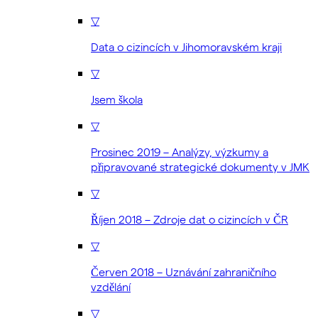
▽
Data o cizincích v Jihomoravském kraji
▽
Jsem škola
▽
Prosinec 2019 – Analýzy, výzkumy a
připravované strategické dokumenty v JMK
▽
Říjen 2018 – Zdroje dat o cizincích v ČR
▽
Červen 2018 – Uznávání zahraničního
vzdělání
▽