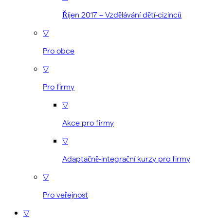
Říjen 2017 – Vzdělávání dětí-cizinců
▽
Pro obce
▽
Pro firmy
▽
Akce pro firmy
▽
Adaptačně-integrační kurzy pro firmy
▽
Pro veřejnost
▽