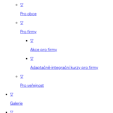
▽
Pro obce
▽
Pro firmy
▽
Akce pro firmy
▽
Adaptačně-integrační kurzy pro firmy
▽
Pro veřejnost
▽
Galerie
▽