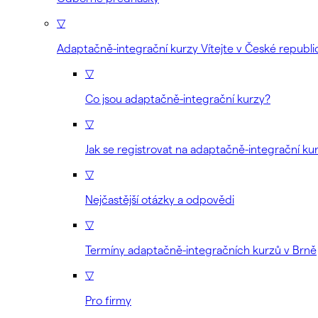
▽
Adaptačně-integrační kurzy Vítejte v České republi
▽
Co jsou adaptačně-integrační kurzy?
▽
Jak se registrovat na adaptačně-integrační ku
▽
Nejčastější otázky a odpovědi
▽
Termíny adaptačně-integračních kurzů v Brně
▽
Pro firmy