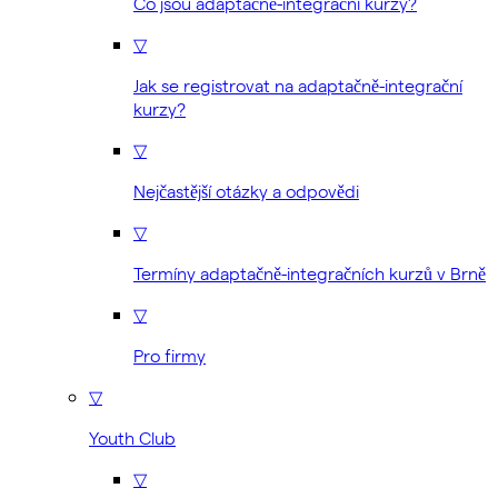
Co jsou adaptačně-integrační kurzy?
▽
Jak se registrovat na adaptačně-integrační
kurzy?
▽
Nejčastější otázky a odpovědi
▽
Termíny adaptačně-integračních kurzů v Brně
▽
Pro firmy
▽
Youth Club
▽