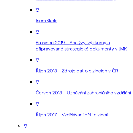
▽
Jsem škola
▽
Prosinec 2019 – Analýzy, výzkumy a
připravované strategické dokumenty v JMK
▽
Říjen 2018 – Zdroje dat o cizincích v ČR
▽
Červen 2018 – Uznávání zahraničního vzdělání
▽
Říjen 2017 – Vzdělávání dětí-cizinců
▽