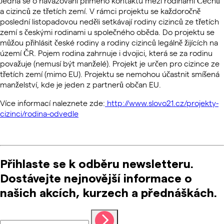
Jedná se o navazování přímého kontaktu mezi rodinami Čechů
a cizinců ze třetích zemí.
V rámci projektu se každoročně
poslední listopadovou neděli setkávají rodiny cizinců ze třetích
zemí s českými rodinami u společného oběda.
Do projektu se
můžou přihlásit české rodiny a rodiny cizinců legálně žijících na
území ČR. Pojem rodina zahrnuje i dvojici, která se za rodinu
považuje (nemusí být manželé). Projekt je určen pro cizince ze
třetích zemí (mimo EU). Projektu se nemohou účastnit smíšená
manželství, kde je jeden z partnerů občan EU.
Více informací naleznete zde:
http://www.slovo21.cz/projekty-
cizinci/rodina-odvedle
Přihlaste se k odběru newsletteru.
Dostávejte nejnovější informace o
našich akcích, kurzech a přednáškách.