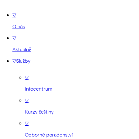
▽
O nás
▽
Aktuálně
▽
Služby
▽
Infocentrum
▽
Kurzy češtiny
▽
Odborné poradenství