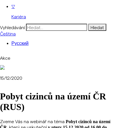
▽
Kariéra
Vyhledávání
Čeština
Русский
Akce
15/12/2020
Pobyt cizinců na území ČR
(RUS)
Zveme Vás na webinář na téma
Pobyt cizinců na území
který se uskuteční
ČR,
v utery 15.12.2020 od 16.00 do