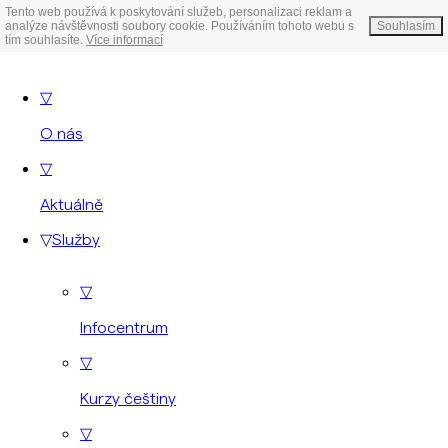
Tento web používá k poskytování služeb, personalizaci reklam a
analýze návštěvnosti soubory cookie. Používáním tohoto webu s
Souhlasím
tím souhlasíte.
Více informací
▽
O nás
▽
Aktuálně
▽
Služby
▽
Infocentrum
▽
Kurzy češtiny
▽