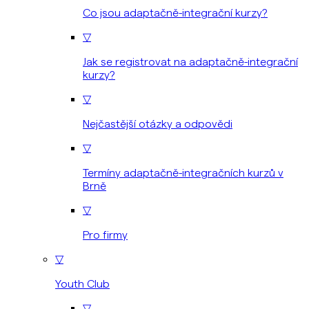
Co jsou adaptačně-integrační kurzy?
▽
Jak se registrovat na adaptačně-integrační
kurzy?
▽
Nejčastější otázky a odpovědi
▽
Termíny adaptačně-integračních kurzů v
Brně
▽
Pro firmy
▽
Youth Club
▽