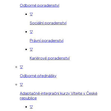
Odborné poradenství
▽
Sociální poradenství
▽
Právní poradenství
▽
Kariérové poradenství
▽
Odborné přednášky
▽
Adaptačně-integrační kurzy Vítejte v České
republice
▽