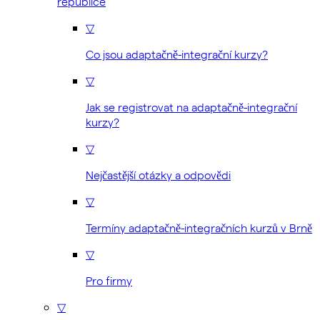
republice
▽
Co jsou adaptačně-integrační kurzy?
▽
Jak se registrovat na adaptačně-integrační
kurzy?
▽
Nejčastější otázky a odpovědi
▽
Termíny adaptačně-integračních kurzů v Brně
▽
Pro firmy
▽