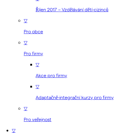
Říjen 2017 – Vzdělávání dětí-cizinců
▽
Pro obce
▽
Pro firmy
▽
Akce pro firmy
▽
Adaptačně-integrační kurzy pro firmy
▽
Pro veřejnost
▽