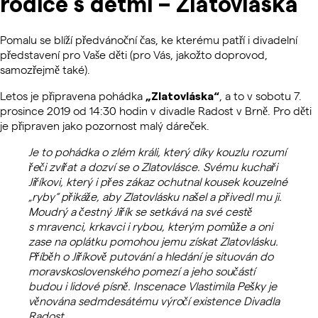
rodiče s dětmi – Zlatovláska
Pomalu se blíží předvánoční čas, ke kterému patří i divadelní
představení pro Vaše děti (pro Vás, jakožto doprovod,
samozřejmě také).
Letos je připravena pohádka
, a to v sobotu 7.
„Zlatovláska“
prosince 2019 od 14:30 hodin v divadle Radost v Brně. Pro děti
je připraven jako pozornost malý dáreček.
Je to pohádka o zlém králi, který díky kouzlu rozumí
řeči zvířat a dozví se o Zlatovlásce. Svému kuchaři
Jiříkovi, který i přes zákaz ochutnal kousek kouzelné
„ryby“ přikáže, aby Zlatovlásku našel a přivedl mu ji.
Moudrý a čestný Jiřík se setkává na své cestě
s mravenci, krkavci i rybou, kterým pomůže a oni
zase na oplátku pomohou jemu získat Zlatovlásku.
Příběh o Jiříkově putování a hledání je situován do
moravskoslovenského pomezí a jeho součástí
budou i lidové písně. Inscenace Vlastimila Pešky je
věnována sedmdesátému výročí existence Divadla
Radost.