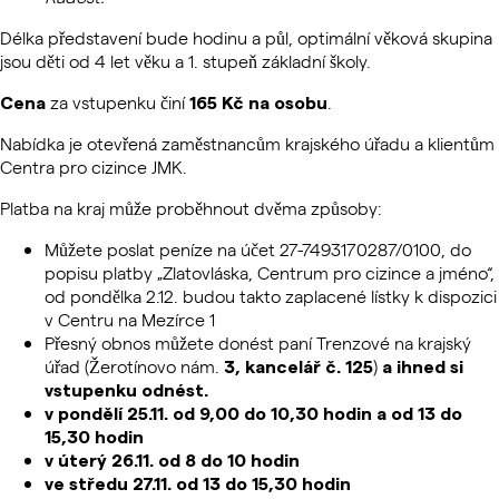
Délka představení bude hodinu a půl, optimální věková skupina
jsou děti od 4 let věku a 1. stupeň základní školy.
za vstupenku činí
.
Cena
165 Kč na osobu
Nabídka je otevřená zaměstnancům krajského úřadu a klientům
Centra pro cizince JMK.
Platba na kraj může proběhnout dvěma způsoby:
Můžete poslat peníze na účet 27-7493170287/0100, do
popisu platby „Zlatovláska, Centrum pro cizince a jméno“,
od pondělka 2.12. budou takto zaplacené lístky k dispozici
v Centru na Mezírce 1
Přesný obnos můžete donést paní Trenzové na krajský
úřad (Žerotínovo nám.
)
3, kancelář č. 125
a ihned si
vstupenku odnést.
v pondělí 25.11. od 9,00 do 10,30 hodin a od 13 do
15,30 hodin
v úterý 26.11. od 8 do 10 hodin
ve středu 27.11. od 13 do 15,30 hodin