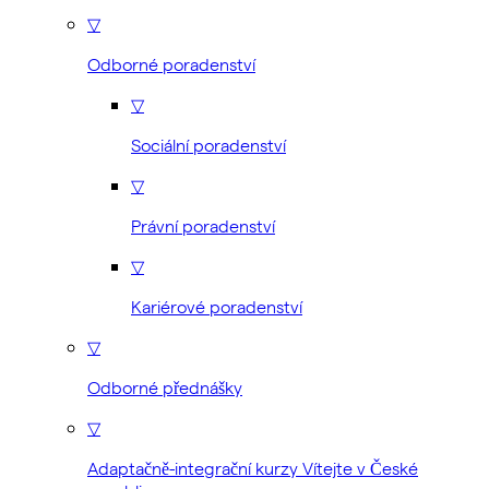
▽
Odborné poradenství
▽
Sociální poradenství
▽
Právní poradenství
▽
Kariérové poradenství
▽
Odborné přednášky
▽
Adaptačně-integrační kurzy Vítejte v České