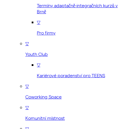
Termíny adaptačně-integračních kurzů v
Brně
▽
Pro firmy
▽
Youth Club
▽
Kariérové poradenství pro TEENS
▽
Coworking Space
▽
Komunitní místnost
▽