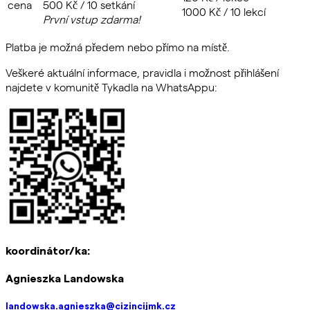
cena
500 Kč / 10 setkání
1000 Kč / 10 lekcí
První vstup zdarma!
Platba je možná předem nebo přímo na místě.
V
eškeré
aktuální informace, pravidla i možnost přihlášení
najdete v komunitě
Tykadla na WhatsAppu:
koordinátor/ka:
Agnieszka Landowska
landowska.agnieszka@cizincijmk.cz