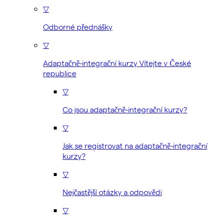
▽
Odborné přednášky
▽
Adaptačně-integrační kurzy Vítejte v České
republice
▽
Co jsou adaptačně-integrační kurzy?
▽
Jak se registrovat na adaptačně-integrační
kurzy?
▽
Nejčastější otázky a odpovědi
▽