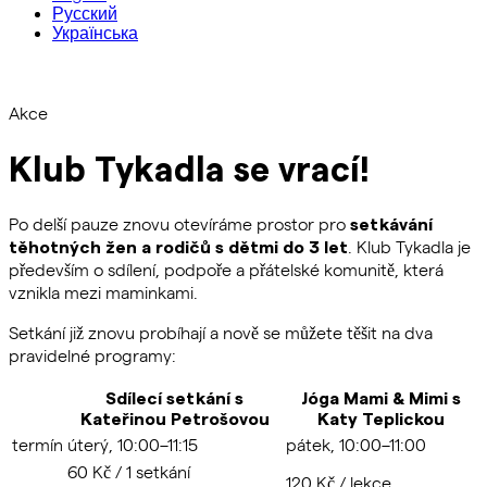
Русский
Українська
Akce
Klub Tykadla se vrací!
Po delší pauze znovu otevíráme prostor pro
setkávání
. Klub Tykadla je
těhotných žen a rodičů s dětmi do 3 let
především o sdílení, podpoře a přátelské komunitě, která
vznikla mezi maminkami.
Setkání již znovu probíhají a nově se můžete těšit na dva
pravidelné programy:
Sdílecí setkání s
Jóga Mami & Mimi s
Kateřinou Petrošovou
Katy Teplickou
termín
úterý, 10:00–11:15
pátek, 10:00–11:00
60 Kč / 1 setkání
120 Kč / lekce