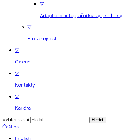
▽
Adaptačně-integrační kurzy pro firmy
▽
Pro veřejnost
▽
Galerie
▽
Kontakty
▽
Kariéra
Vyhledávání
Čeština
English