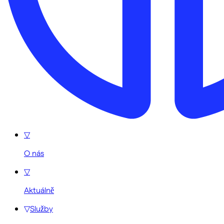
▽
O nás
▽
Aktuálně
▽
Služby