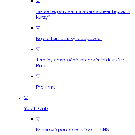
▽
Jak se registrovat na adaptačně-integrační
kurzy?
▽
Nejčastější otázky a odpovědi
▽
Termíny adaptačně-integračních kurzů v
Brně
▽
Pro firmy
▽
Youth Club
▽
Kariérové poradenství pro TEENS