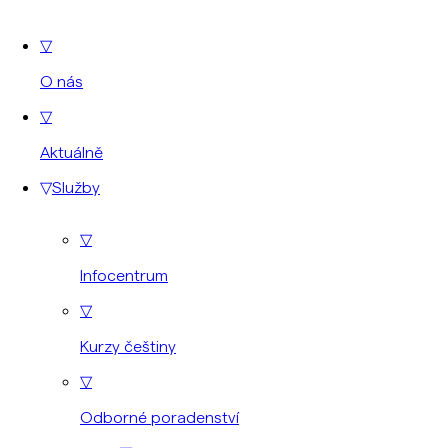
▽
O nás
▽
Aktuálně
▽
Služby
▽
Infocentrum
▽
Kurzy češtiny
▽
Odborné poradenství