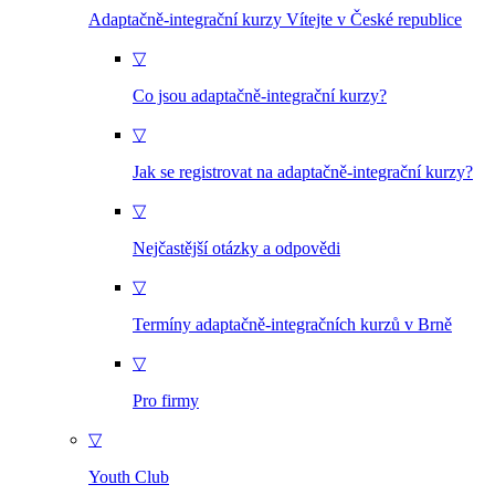
Adaptačně-integrační kurzy Vítejte v České republice
▽
Co jsou adaptačně-integrační kurzy?
▽
Jak se registrovat na adaptačně-integrační kurzy?
▽
Nejčastější otázky a odpovědi
▽
Termíny adaptačně-integračních kurzů v Brně
▽
Pro firmy
▽
Youth Club