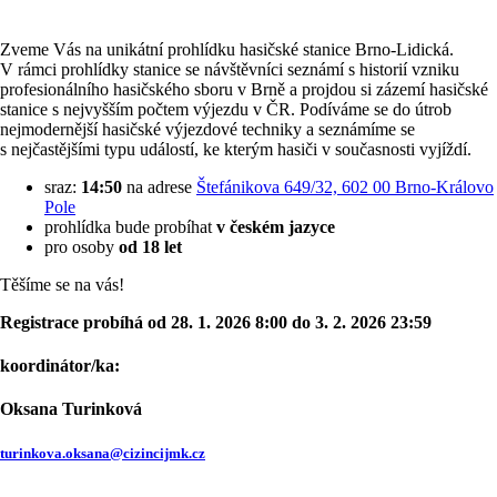
Zveme Vás na unikátní prohlídku hasičské stanice Brno-Lidická.
V rámci prohlídky stanice se návštěvníci seznámí s historií vzniku
profesionálního hasičského sboru v Brně a projdou si zázemí hasičské
stanice s nejvyšším počtem výjezdu v ČR. Podíváme se do útrob
nejmodernější hasičské výjezdové techniky a seznámíme se
s nejčastějšími typu událostí, ke kterým hasiči v současnosti vyjíždí.
sraz:
14:50
na adrese
Štefánikova 649/32, 602 00 Brno-Královo
Pole
prohlídka bude probíhat
v českém jazyce
pro osoby
od 18 let
Těšíme se na vás!
Registrace probíhá od 28. 1. 2026 8:00 do 3. 2. 2026 23:59
koordinátor/ka:
Oksana Turinková
turinkova.oksana@cizincijmk.cz