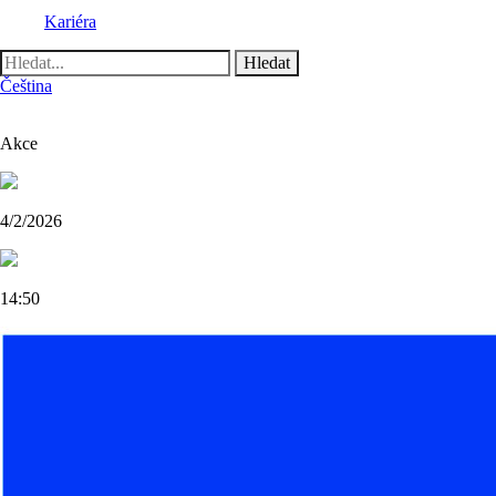
Kariéra
Vyhledávání
Čeština
Akce
4/2/2026
14:50