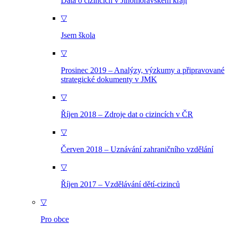
Data o cizincích v Jihomoravském kraji
▽
Jsem škola
▽
Prosinec 2019 – Analýzy, výzkumy a připravované
strategické dokumenty v JMK
▽
Říjen 2018 – Zdroje dat o cizincích v ČR
▽
Červen 2018 – Uznávání zahraničního vzdělání
▽
Říjen 2017 – Vzdělávání dětí-cizinců
▽
Pro obce