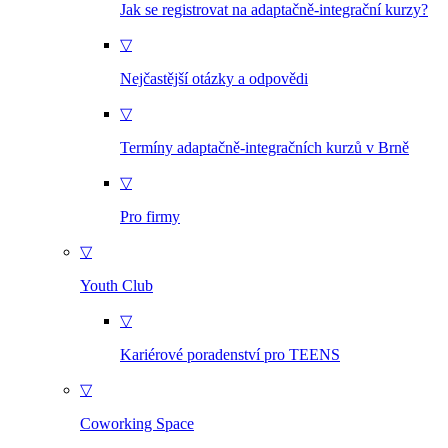
Jak se registrovat na adaptačně-integrační kurzy?
▽
Nejčastější otázky a odpovědi
▽
Termíny adaptačně-integračních kurzů v Brně
▽
Pro firmy
▽
Youth Club
▽
Kariérové poradenství pro TEENS
▽
Coworking Space