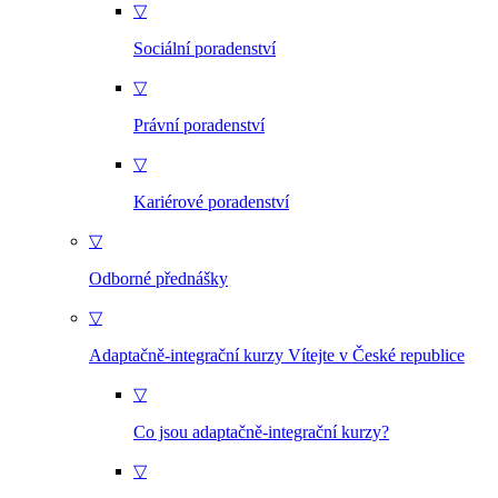
▽
Sociální poradenství
▽
Právní poradenství
▽
Kariérové poradenství
▽
Odborné přednášky
▽
Adaptačně-integrační kurzy Vítejte v České republice
▽
Co jsou adaptačně-integrační kurzy?
▽