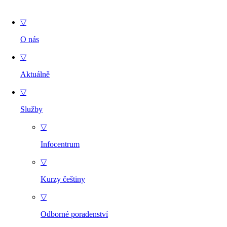
▽
O nás
▽
Aktuálně
▽
Služby
▽
Infocentrum
▽
Kurzy češtiny
▽
Odborné poradenství