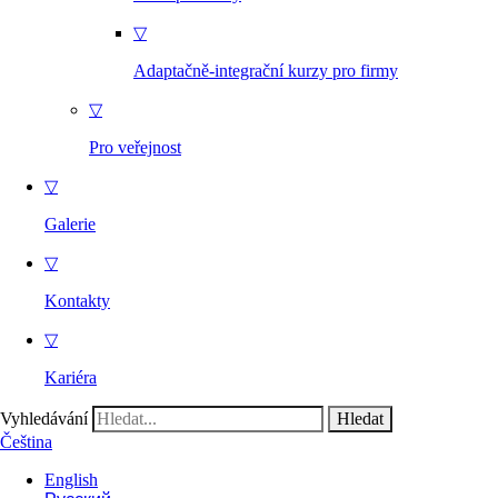
▽
Adaptačně-integrační kurzy pro firmy
▽
Pro veřejnost
▽
Galerie
▽
Kontakty
▽
Kariéra
Vyhledávání
Čeština
English