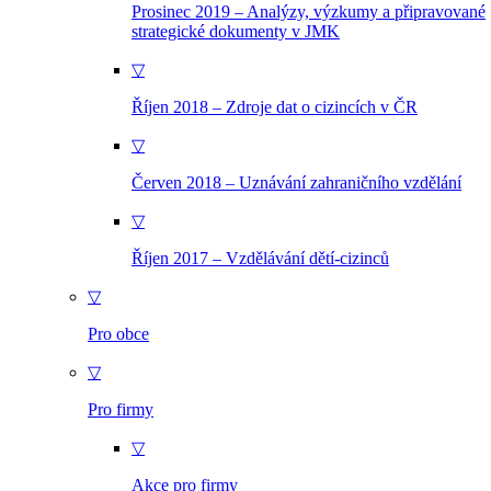
Prosinec 2019 – Analýzy, výzkumy a připravované
strategické dokumenty v JMK
▽
Říjen 2018 – Zdroje dat o cizincích v ČR
▽
Červen 2018 – Uznávání zahraničního vzdělání
▽
Říjen 2017 – Vzdělávání dětí-cizinců
▽
Pro obce
▽
Pro firmy
▽
Akce pro firmy