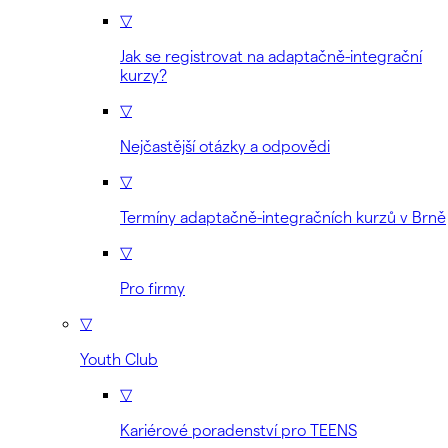
▽
Jak se registrovat na adaptačně-integrační
kurzy?
▽
Nejčastější otázky a odpovědi
▽
Termíny adaptačně-integračních kurzů v Brně
▽
Pro firmy
▽
Youth Club
▽
Kariérové poradenství pro TEENS