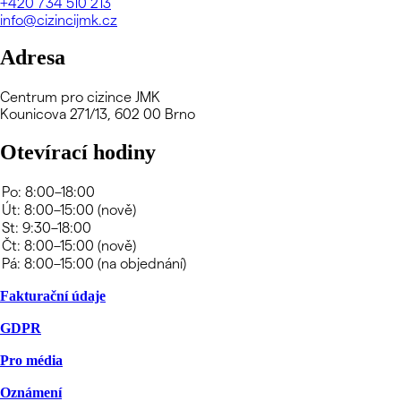
+420
734 510 213
info@cizincijmk.cz
Adresa
Centrum pro cizince JMK
Kounicova 271/13, 602 00 Brno
Otevírací hodiny
Fakturační údaje
GDPR
Pro média
Oznámení