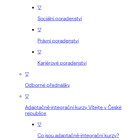
▽
Sociální poradenství
▽
Právní poradenství
▽
Kariérové poradenství
▽
Odborné přednášky
▽
Adaptačně-integrační kurzy Vítejte v České
republice
▽
Co jsou adaptačně-integrační kurzy?