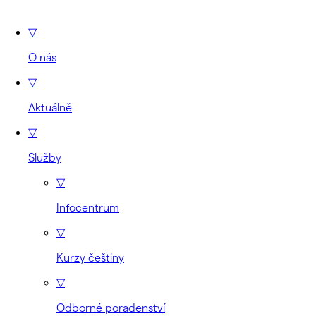
▽
O nás
▽
Aktuálně
▽
Služby
▽
Infocentrum
▽
Kurzy češtiny
▽
Odborné poradenství