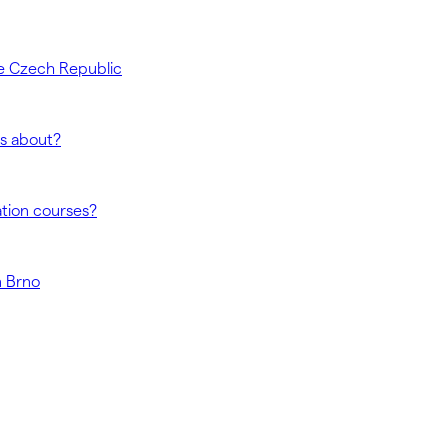
e Czech Republic
es about?
ation courses?
n Brno