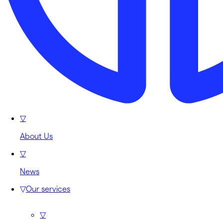
▽
About Us
▽
News
▽
Our services
▽