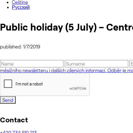
Čeština
Русский
Public holiday (5 July) – Centr
published: 1/7/2019
měsíčního newsletteru i dalších cílených informací. Odběr je mo
Send
Contact
+420
734 510 213