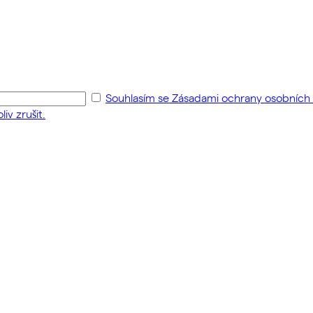
Souhlasím se Zásadami ochrany osobních ú
iv zrušit.