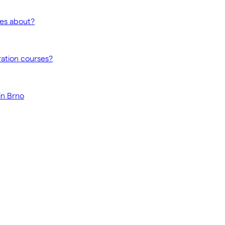
ses about?
ration courses?
in Brno