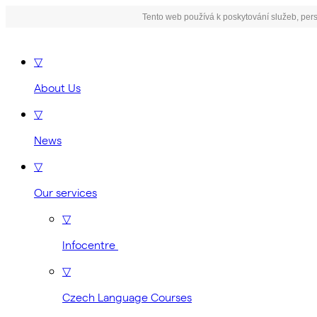
Tento web používá k poskytování služeb, pers
▽
About Us
▽
News
▽
Our services
▽
Infocentre
▽
Czech Language Courses