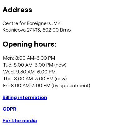
Address
Centre for Foreigners JMK
Kounicova 271/13, 602 00 Brno
Opening hours:
Billing information
GDPR
For the media