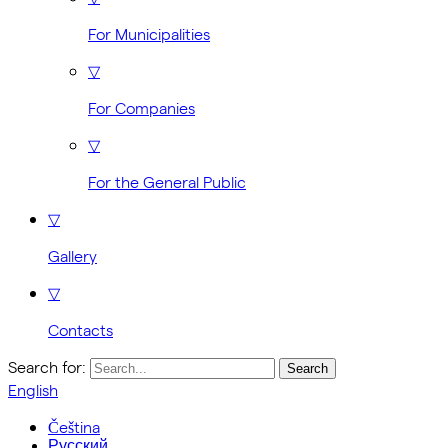
For Municipalities
▽
For Companies
▽
For the General Public
▽
Gallery
▽
Contacts
Search for:
English
Čeština
Русский