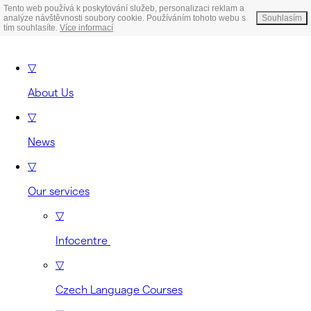
Tento web používá k poskytování služeb, personalizaci reklam a
analýze návštěvnosti soubory cookie. Používáním tohoto webu s
Souhlasím
tím souhlasíte.
Více informací
▽
About Us
▽
News
▽
Our services
▽
Infocentre
▽
Czech Language Courses