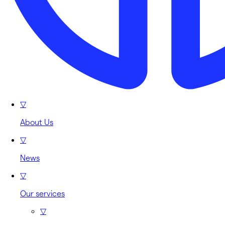
▽
About Us
▽
News
▽
Our services
▽