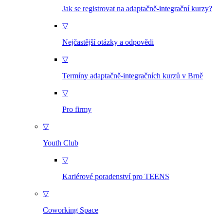
Jak se registrovat na adaptačně-integrační kurzy?
▽
Nejčastější otázky a odpovědi
▽
Termíny adaptačně-integračních kurzů v Brně
▽
Pro firmy
▽
Youth Club
▽
Kariérové poradenství pro TEENS
▽
Coworking Space