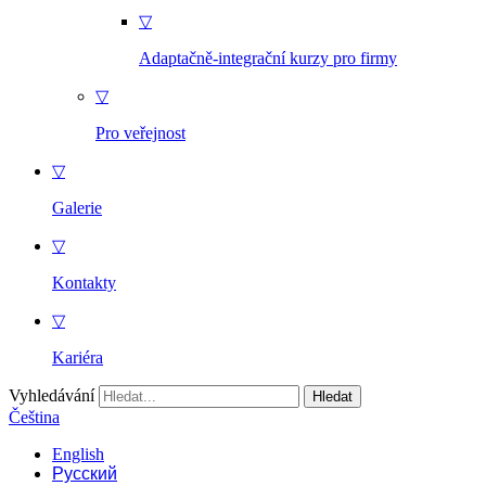
▽
Adaptačně-integrační kurzy pro firmy
▽
Pro veřejnost
▽
Galerie
▽
Kontakty
▽
Kariéra
Vyhledávání
Čeština
English
Русский