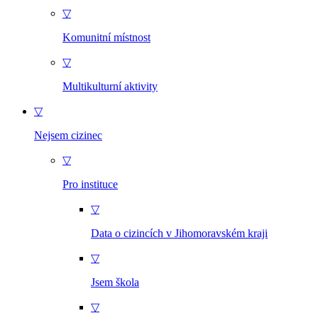
▽
Komunitní místnost
▽
Multikulturní aktivity
▽
Nejsem cizinec
▽
Pro instituce
▽
Data o cizincích v Jihomoravském kraji
▽
Jsem škola
▽