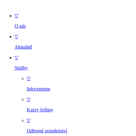
▽
O nás
▽
Aktuálně
▽
Služby
▽
Infocentrum
▽
Kurzy češtiny
▽
Odborné poradenství