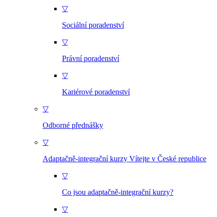
▽
Sociální poradenství
▽
Právní poradenství
▽
Kariérové poradenství
▽
Odborné přednášky
▽
Adaptačně-integrační kurzy Vítejte v České republice
▽
Co jsou adaptačně-integrační kurzy?
▽