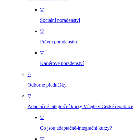
▽
Sociální poradenství
▽
Právní poradenství
▽
Kariérové poradenství
▽
Odborné přednášky
▽
Adaptačně-integrační kurzy Vítejte v České republice
▽
Co jsou adaptačně-integrační kurzy?
▽