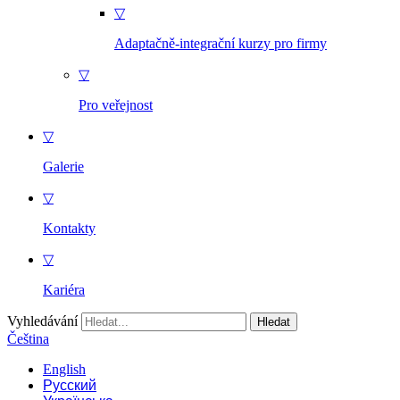
▽
Adaptačně-integrační kurzy pro firmy
▽
Pro veřejnost
▽
Galerie
▽
Kontakty
▽
Kariéra
Vyhledávání
Čeština
English
Русский