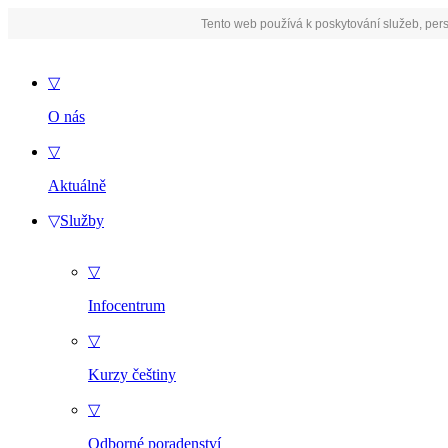
Tento web používá k poskytování služeb, pers
▽
O nás
▽
Aktuálně
▽
Služby
▽
Infocentrum
▽
Kurzy češtiny
▽
Odborné poradenství