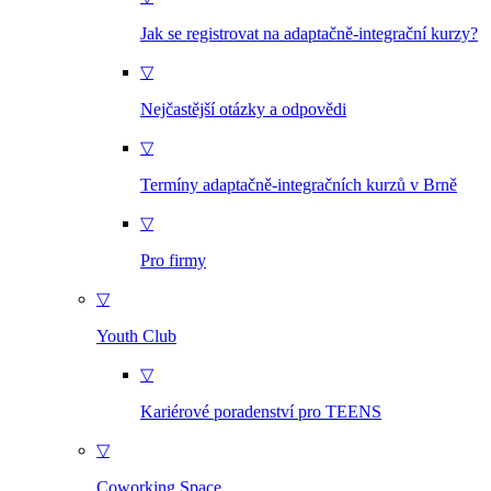
Jak se registrovat na adaptačně-integrační kurzy?
▽
Nejčastější otázky a odpovědi
▽
Termíny adaptačně-integračních kurzů v Brně
▽
Pro firmy
▽
Youth Club
▽
Kariérové poradenství pro TEENS
▽
Coworking Space