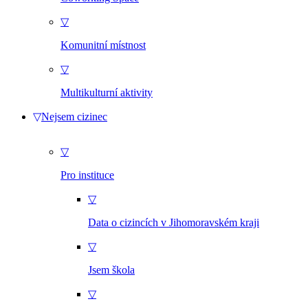
▽
Komunitní místnost
▽
Multikulturní aktivity
▽
Nejsem cizinec
▽
Pro instituce
▽
Data o cizincích v Jihomoravském kraji
▽
Jsem škola
▽