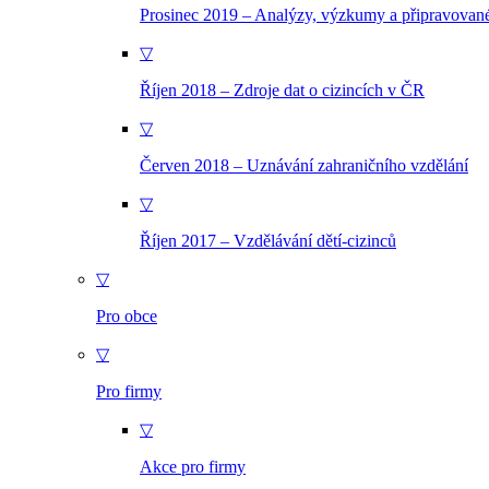
Prosinec 2019 – Analýzy, výzkumy a připravovan
▽
Říjen 2018 – Zdroje dat o cizincích v ČR
▽
Červen 2018 – Uznávání zahraničního vzdělání
▽
Říjen 2017 – Vzdělávání dětí-cizinců
▽
Pro obce
▽
Pro firmy
▽
Akce pro firmy