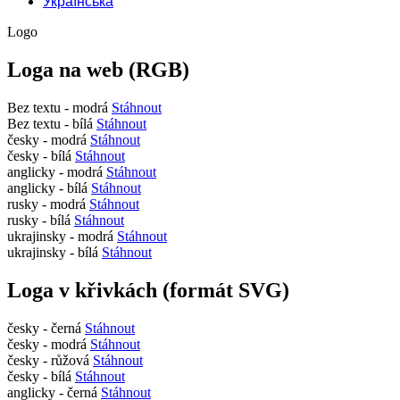
Українська
Logo
Loga na web (RGB)
Bez textu - modrá
Stáhnout
Bez textu - bílá
Stáhnout
česky - modrá
Stáhnout
česky - bílá
Stáhnout
anglicky - modrá
Stáhnout
anglicky - bílá
Stáhnout
rusky - modrá
Stáhnout
rusky - bílá
Stáhnout
ukrajinsky - modrá
Stáhnout
ukrajinsky - bílá
Stáhnout
Loga v křivkách (formát SVG)
česky - černá
Stáhnout
česky - modrá
Stáhnout
česky - růžová
Stáhnout
česky - bílá
Stáhnout
anglicky - černá
Stáhnout