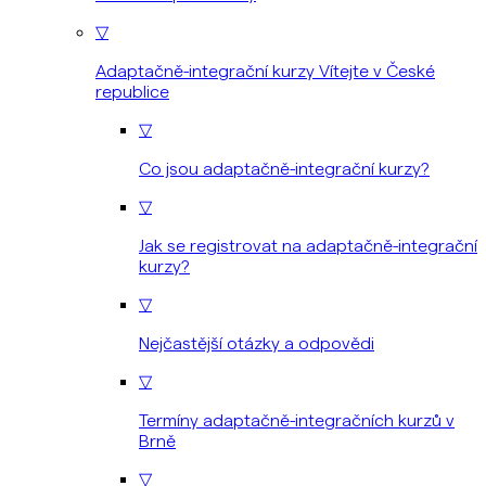
▽
Adaptačně-integrační kurzy Vítejte v České
republice
▽
Co jsou adaptačně-integrační kurzy?
▽
Jak se registrovat na adaptačně-integrační
kurzy?
▽
Nejčastější otázky a odpovědi
▽
Termíny adaptačně-integračních kurzů v
Brně
▽