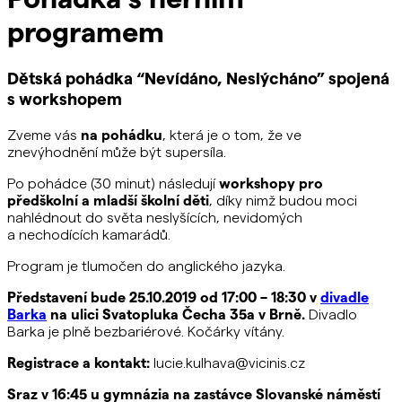
programem
Dětská pohádka “Nevídáno, Neslýcháno” spojená
s workshopem
Zveme vás
na pohádku
, která je o tom,
že ve
znevýhodnění může být supersíla.
Po pohádce (30 minut) následují
workshopy pro
předškolní a mladší školní děti
, díky nimž budou moci
nahlédnout do světa neslyšících, nevidomých
a nechodících kamarádů.
Program je tlumočen do anglického jazyka.
Představení bude 25.10.2019 od 17:00 – 18:30 v
divadle
Barka
na ulici Svatopluka Čecha 35a v Brně.
Divadlo
Barka je plně bezbariérové. Kočárky vítány.
Registrace a kontakt:
lucie.kulhava@vicinis.cz
Sraz v 16:45 u gymnázia na zastávce Slovanské náměstí