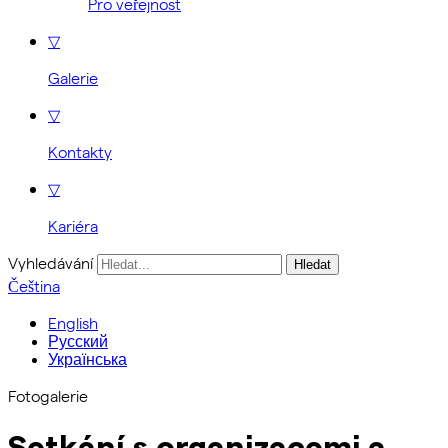
Pro veřejnost
▽
Galerie
▽
Kontakty
▽
Kariéra
Vyhledávání
Čeština
English
Русский
Українська
Fotogalerie
Setkání s organizacemi a