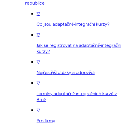
republice
▽
Co jsou adaptačně-integrační kurzy?
▽
Jak se registrovat na adaptačně-integrační
kurzy?
▽
Nejčastější otázky a odpovědi
▽
Termíny adaptačně-integračních kurzů v
Brně
▽
Pro firmy