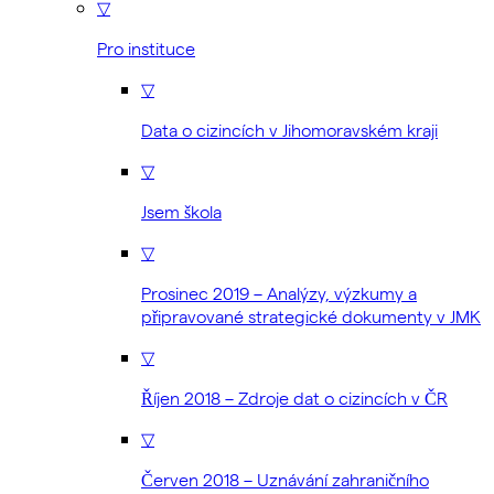
▽
Pro instituce
▽
Data o cizincích v Jihomoravském kraji
▽
Jsem škola
▽
Prosinec 2019 – Analýzy, výzkumy a
připravované strategické dokumenty v JMK
▽
Říjen 2018 – Zdroje dat o cizincích v ČR
▽
Červen 2018 – Uznávání zahraničního