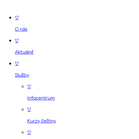
▽
O nás
▽
Aktuálně
▽
Služby
▽
Infocentrum
▽
Kurzy češtiny
▽