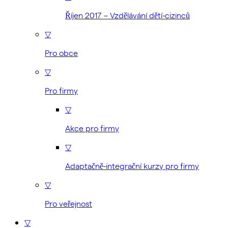
Říjen 2017 – Vzdělávání dětí-cizinců
▽
Pro obce
▽
Pro firmy
▽
Akce pro firmy
▽
Adaptačně-integrační kurzy pro firmy
▽
Pro veřejnost
▽