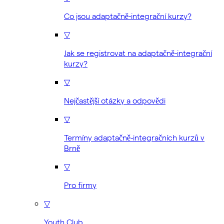
Co jsou adaptačně-integrační kurzy?
▽
Jak se registrovat na adaptačně-integrační
kurzy?
▽
Nejčastější otázky a odpovědi
▽
Termíny adaptačně-integračních kurzů v
Brně
▽
Pro firmy
▽
Youth Club