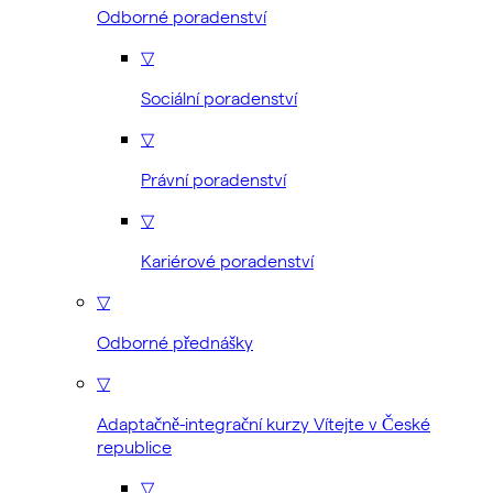
Odborné poradenství
▽
Sociální poradenství
▽
Právní poradenství
▽
Kariérové poradenství
▽
Odborné přednášky
▽
Adaptačně-integrační kurzy Vítejte v České
republice
▽