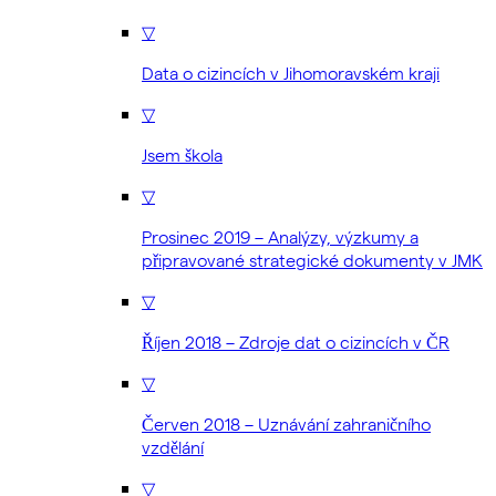
▽
Data o cizincích v Jihomoravském kraji
▽
Jsem škola
▽
Prosinec 2019 – Analýzy, výzkumy a
připravované strategické dokumenty v JMK
▽
Říjen 2018 – Zdroje dat o cizincích v ČR
▽
Červen 2018 – Uznávání zahraničního
vzdělání
▽