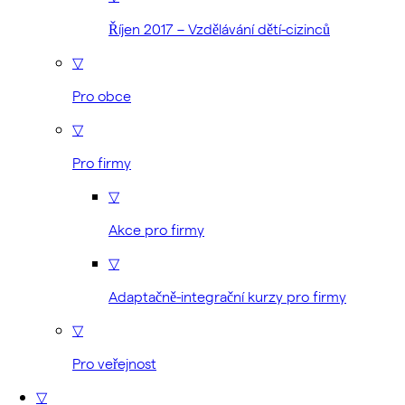
Říjen 2017 – Vzdělávání dětí-cizinců
▽
Pro obce
▽
Pro firmy
▽
Akce pro firmy
▽
Adaptačně-integrační kurzy pro firmy
▽
Pro veřejnost
▽