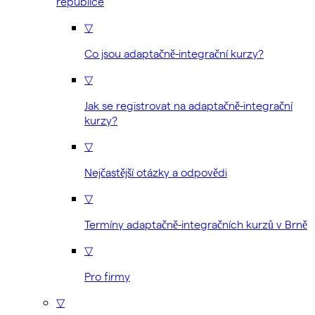
republice
▽
Co jsou adaptačně-integrační kurzy?
▽
Jak se registrovat na adaptačně-integrační
kurzy?
▽
Nejčastější otázky a odpovědi
▽
Termíny adaptačně-integračních kurzů v Brně
▽
Pro firmy
▽