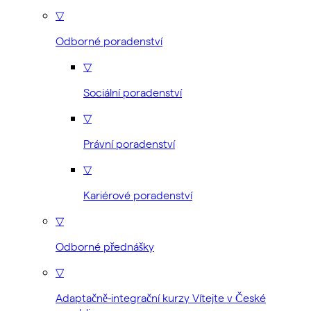
▽
Odborné poradenství
▽
Sociální poradenství
▽
Právní poradenství
▽
Kariérové poradenství
▽
Odborné přednášky
▽
Adaptačně-integrační kurzy Vítejte v České