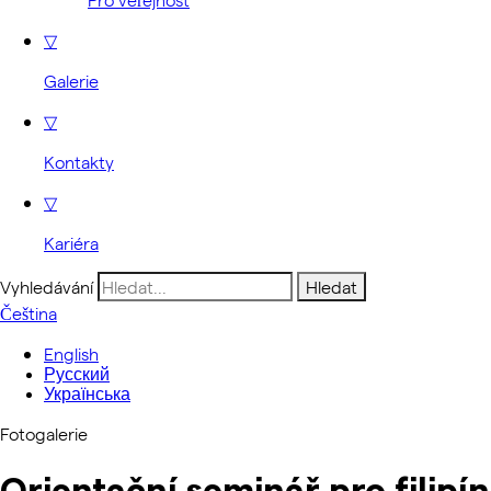
▽
Galerie
▽
Kontakty
▽
Kariéra
Vyhledávání
Čeština
English
Русский
Українська
Fotogalerie
Orientační seminář pro filipí