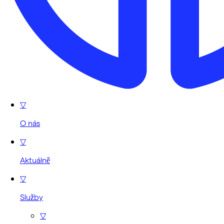
▽
O nás
▽
Aktuálně
▽
Služby
▽