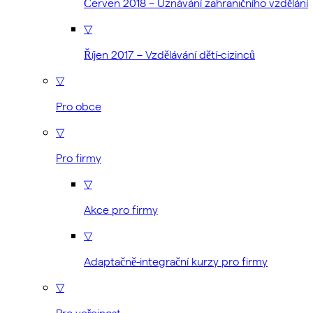
Červen 2018 – Uznávání zahraničního vzdělání
▽
Říjen 2017 – Vzdělávání dětí-cizinců
▽
Pro obce
▽
Pro firmy
▽
Akce pro firmy
▽
Adaptačně-integrační kurzy pro firmy
▽
Pro veřejnost