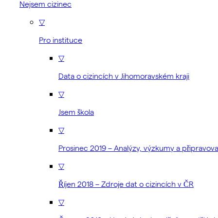
Nejsem cizinec
▽
Pro instituce
▽
Data o cizincích v Jihomoravském kraji
▽
Jsem škola
▽
Prosinec 2019 – Analýzy, výzkumy a připravo
▽
Říjen 2018 – Zdroje dat o cizincích v ČR
▽