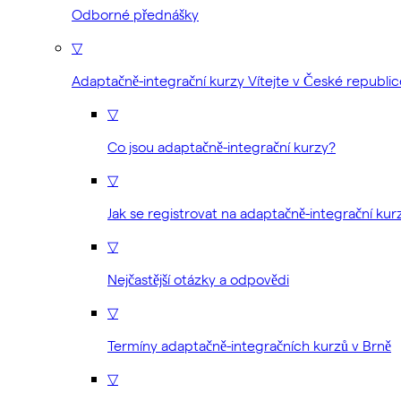
Odborné přednášky
▽
Adaptačně-integrační kurzy Vítejte v České republic
▽
Co jsou adaptačně-integrační kurzy?
▽
Jak se registrovat na adaptačně-integrační kur
▽
Nejčastější otázky a odpovědi
▽
Termíny adaptačně-integračních kurzů v Brně
▽