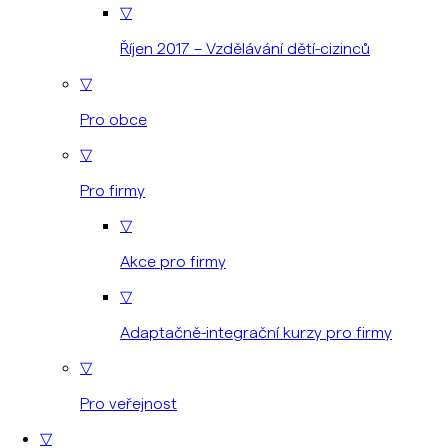
▽
Říjen 2017 – Vzdělávání dětí-cizinců
▽
Pro obce
▽
Pro firmy
▽
Akce pro firmy
▽
Adaptačně-integrační kurzy pro firmy
▽
Pro veřejnost
▽