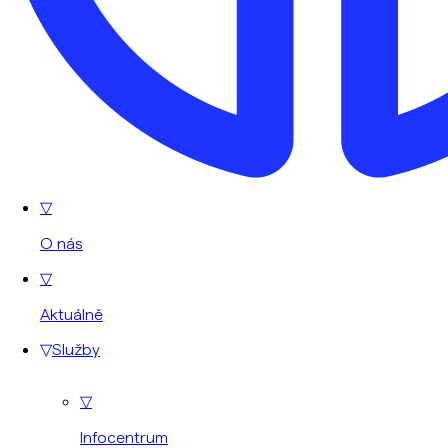
▽
O nás
▽
Aktuálně
▽
Služby
▽
Infocentrum