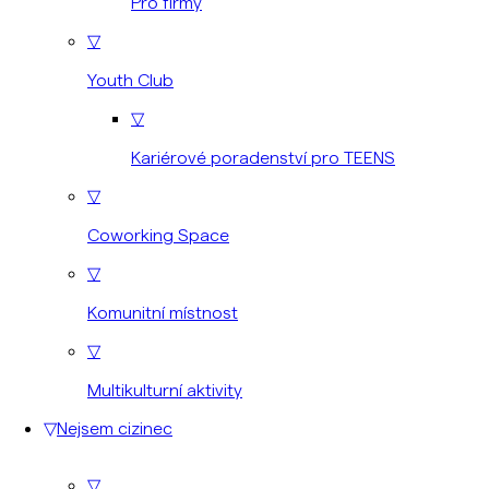
Pro firmy
▽
Youth Club
▽
Kariérové poradenství pro TEENS
▽
Coworking Space
▽
Komunitní místnost
▽
Multikulturní aktivity
▽
Nejsem cizinec
▽