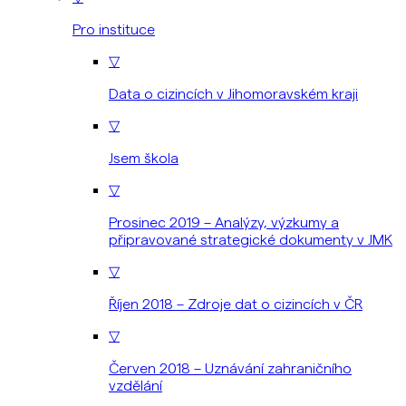
Pro instituce
▽
Data o cizincích v Jihomoravském kraji
▽
Jsem škola
▽
Prosinec 2019 – Analýzy, výzkumy a
připravované strategické dokumenty v JMK
▽
Říjen 2018 – Zdroje dat o cizincích v ČR
▽
Červen 2018 – Uznávání zahraničního
vzdělání