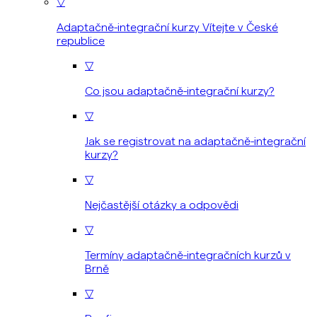
▽
Adaptačně-integrační kurzy Vítejte v České
republice
▽
Co jsou adaptačně-integrační kurzy?
▽
Jak se registrovat na adaptačně-integrační
kurzy?
▽
Nejčastější otázky a odpovědi
▽
Termíny adaptačně-integračních kurzů v
Brně
▽