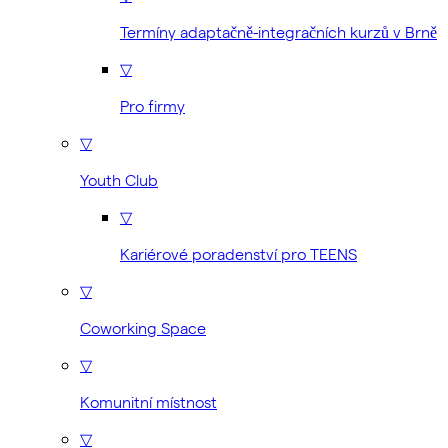
Termíny adaptačně-integračních kurzů v Brně
▽
Pro firmy
▽
Youth Club
▽
Kariérové poradenství pro TEENS
▽
Coworking Space
▽
Komunitní místnost
▽