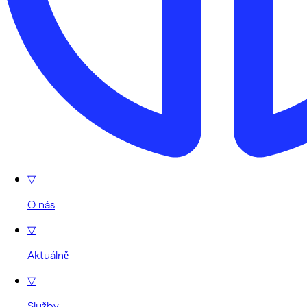
▽
O nás
▽
Aktuálně
▽
Služby