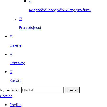
▽
Adaptačně-integrační kurzy pro firmy
▽
Pro veřejnost
▽
Galerie
▽
Kontakty
▽
Kariéra
Vyhledávání
Čeština
English