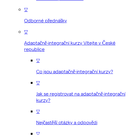
▽
Odborné přednášky
▽
Adaptačně-integrační kurzy Vítejte v České
republice
▽
Co jsou adaptačně-integrační kurzy?
▽
Jak se registrovat na adaptačně-integrační
kurzy?
▽
Nejčastější otázky a odpovědi
▽