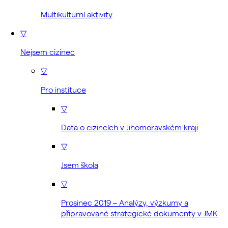
Multikulturní aktivity
▽
Nejsem cizinec
▽
Pro instituce
▽
Data o cizincích v Jihomoravském kraji
▽
Jsem škola
▽
Prosinec 2019 – Analýzy, výzkumy a
připravované strategické dokumenty v JMK