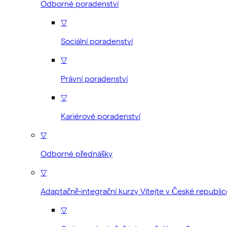
Odborné poradenství
▽
Sociální poradenství
▽
Právní poradenství
▽
Kariérové poradenství
▽
Odborné přednášky
▽
Adaptačně-integrační kurzy Vítejte v České republic
▽