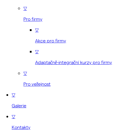
▽
Pro firmy
▽
Akce pro firmy
▽
Adaptačně-integrační kurzy pro firmy
▽
Pro veřejnost
▽
Galerie
▽
Kontakty