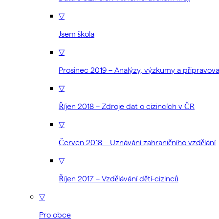
▽
Jsem škola
▽
Prosinec 2019 – Analýzy, výzkumy a připravo
▽
Říjen 2018 – Zdroje dat o cizincích v ČR
▽
Červen 2018 – Uznávání zahraničního vzdělání
▽
Říjen 2017 – Vzdělávání dětí-cizinců
▽
Pro obce