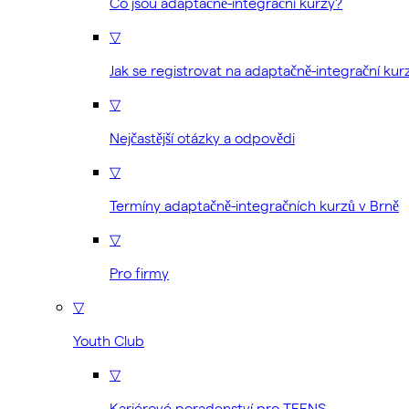
Co jsou adaptačně-integrační kurzy?
▽
Jak se registrovat na adaptačně-integrační kur
▽
Nejčastější otázky a odpovědi
▽
Termíny adaptačně-integračních kurzů v Brně
▽
Pro firmy
▽
Youth Club
▽
Kariérové poradenství pro TEENS