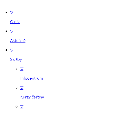
▽
O nás
▽
Aktuálně
▽
Služby
▽
Infocentrum
▽
Kurzy češtiny
▽