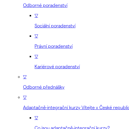
Odborné poradenství
▽
Sociální poradenství
▽
Právní poradenství
▽
Kariérové poradenství
▽
Odborné přednášky
▽
Adaptačně-integrační kurzy Vítejte v České republi
▽
Co jsou adaptačně-integrační kurzy?