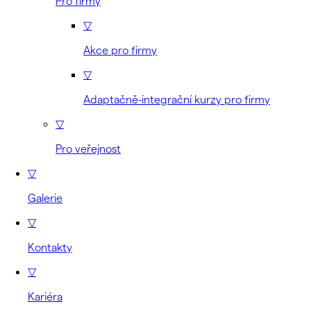
Pro firmy
▽
Akce pro firmy
▽
Adaptačně-integrační kurzy pro firmy
▽
Pro veřejnost
▽
Galerie
▽
Kontakty
▽
Kariéra