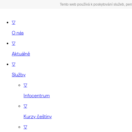
Tento web používá k poskytování služeb, per
▽
O nás
▽
Aktuálně
▽
Služby
▽
Infocentrum
▽
Kurzy češtiny
▽