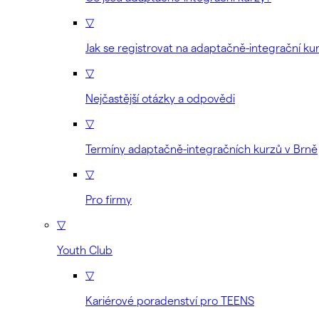
▽
Jak se registrovat na adaptačně-integrační ku
▽
Nejčastější otázky a odpovědi
▽
Termíny adaptačně-integračních kurzů v Brně
▽
Pro firmy
▽
Youth Club
▽
Kariérové poradenství pro TEENS