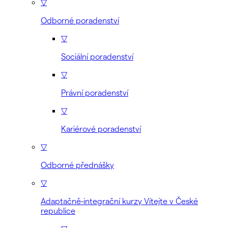
▽
Odborné poradenství
▽
Sociální poradenství
▽
Právní poradenství
▽
Kariérové poradenství
▽
Odborné přednášky
▽
Adaptačně-integrační kurzy Vítejte v České
republice