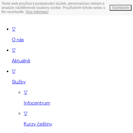
Tento web používá k poskytování služeb, personalizaci reklam a
analýze návštěvnosti soubory cookie. Používáním tohoto webu s
Souhlasím
tím souhlasíte.
Více informací
▽
O nás
▽
Aktuálně
▽
Služby
▽
Infocentrum
▽
Kurzy češtiny