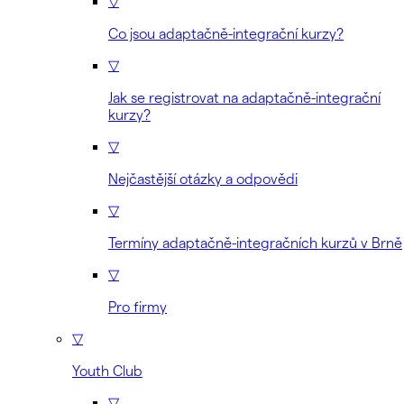
▽
Co jsou adaptačně-integrační kurzy?
▽
Jak se registrovat na adaptačně-integrační
kurzy?
▽
Nejčastější otázky a odpovědi
▽
Termíny adaptačně-integračních kurzů v Brně
▽
Pro firmy
▽
Youth Club
▽