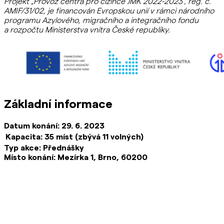
Projekt „Provoz centra pro cizince JMK 2022-2023“, reg. č.
AMIF/31/02, je financován Evropskou unií v rámci národního
programu Azylového, migračního a integračního fondu
a rozpočtu Ministerstva vnitra České republiky.
Základní informace
Datum konání: 29. 6. 2023
Kapacita:
35 míst (zbývá 11 volných)
Typ akce: Přednášky
Místo konání:
Mezírka 1, Brno, 60200