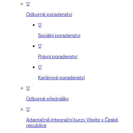
▽
Odborné poradenství
▽
Sociální poradenství
▽
Právní poradenství
▽
Kariérové poradenství
▽
Odborné přednášky
▽
Adaptačně-integrační kurzy Vítejte v České
republice