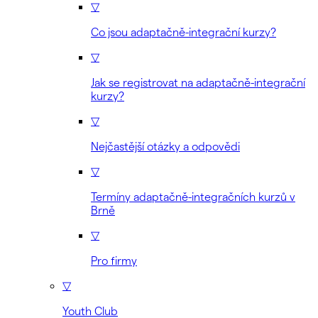
▽
Co jsou adaptačně-integrační kurzy?
▽
Jak se registrovat na adaptačně-integrační
kurzy?
▽
Nejčastější otázky a odpovědi
▽
Termíny adaptačně-integračních kurzů v
Brně
▽
Pro firmy
▽
Youth Club