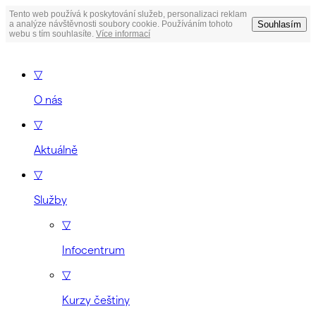
Tento web používá k poskytování služeb, personalizaci reklam
Souhlasím
a analýze návštěvnosti soubory cookie. Používáním tohoto
webu s tím souhlasíte.
Více informací
▽
O nás
▽
Aktuálně
▽
Služby
▽
Infocentrum
▽
Kurzy češtiny