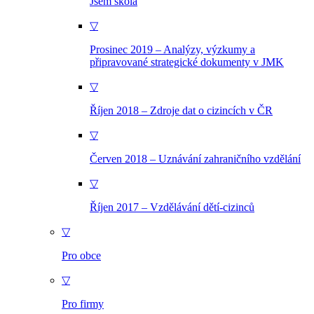
Jsem škola
▽
Prosinec 2019 – Analýzy, výzkumy a
připravované strategické dokumenty v JMK
▽
Říjen 2018 – Zdroje dat o cizincích v ČR
▽
Červen 2018 – Uznávání zahraničního vzdělání
▽
Říjen 2017 – Vzdělávání dětí-cizinců
▽
Pro obce
▽
Pro firmy