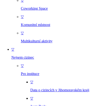
▽
Coworking Space
▽
Komunitní místnost
▽
Multikulturní aktivity
▽
Nejsem cizinec
▽
Pro instituce
▽
Data o cizincích v Jihomoravském kraji
▽