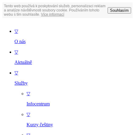
Tento web používá k poskytování služeb, personalizaci reklam
Souhlasím
a analýze návštěvnosti soubory cookie. Používáním tohoto
webu s tím souhlasíte.
Více informací
▽
O nás
▽
Aktuálně
▽
Služby
▽
Infocentrum
▽
Kurzy češtiny