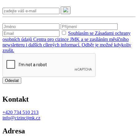
Souhlasím se Zásadami ochrany
osobních údajů Centra pro cizince JMK a se zasíláním měsíčního
newsletteru i dalších cílených informací. Odběr je možné kdykoliv
zrušit.
Odeslat
Kontakt
+420
734 510 213
info@cizincijmk.cz
Adresa