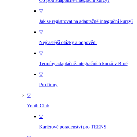
Co jsou adaptačně-integrační kurzy?
▽
Jak se registrovat na adaptačně-integrační kurzy?
▽
Nejčastější otázky a odpovědi
▽
Termíny adaptačně-integračních kurzů v Brně
▽
Pro firmy
▽
Youth Club
▽
Kariérové poradenství pro TEENS