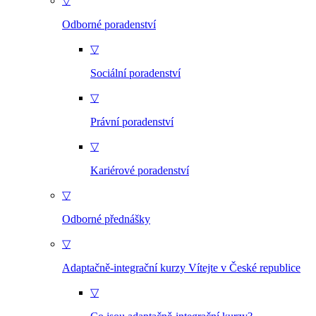
▽
Odborné poradenství
▽
Sociální poradenství
▽
Právní poradenství
▽
Kariérové poradenství
▽
Odborné přednášky
▽
Adaptačně-integrační kurzy Vítejte v České republice
▽