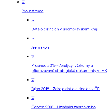
▽
Pro instituce
▽
Data o cizincích v Jihomoravském kraji
▽
Jsem škola
▽
Prosinec 2019 – Analýzy, výzkumy a
připravované strategické dokumenty v JMK
▽
Říjen 2018 – Zdroje dat o cizincích v ČR
▽
Červen 2018 – Uznávání zahraničního