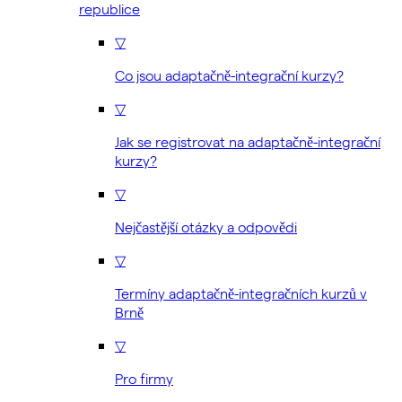
republice
▽
Co jsou adaptačně-integrační kurzy?
▽
Jak se registrovat na adaptačně-integrační
kurzy?
▽
Nejčastější otázky a odpovědi
▽
Termíny adaptačně-integračních kurzů v
Brně
▽
Pro firmy