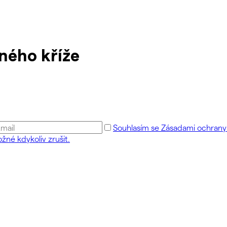
ného kříže
Souhlasím se Zásadami ochrany 
žné kdykoliv zrušit.