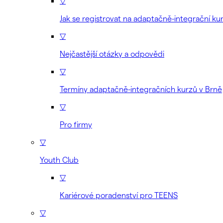
▽
Jak se registrovat na adaptačně-integrační ku
▽
Nejčastější otázky a odpovědi
▽
Termíny adaptačně-integračních kurzů v Brně
▽
Pro firmy
▽
Youth Club
▽
Kariérové poradenství pro TEENS
▽