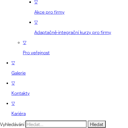
▽
Akce pro firmy
▽
Adaptačně-integrační kurzy pro firmy
▽
Pro veřejnost
▽
Galerie
▽
Kontakty
▽
Kariéra
Vyhledávání