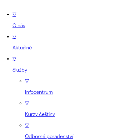
▽
O nás
▽
Aktuálně
▽
Služby
▽
Infocentrum
▽
Kurzy češtiny
▽
Odborné poradenství