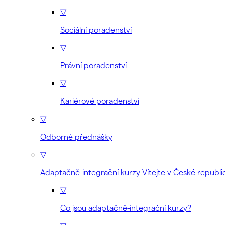
▽
Sociální poradenství
▽
Právní poradenství
▽
Kariérové poradenství
▽
Odborné přednášky
▽
Adaptačně-integrační kurzy Vítejte v České republi
▽
Co jsou adaptačně-integrační kurzy?